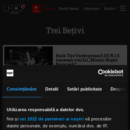
EXCLUSIV ONLINE
Bilete
Rock News
Interviuri
Rock Evergre
LIVE
Trei Bețivi
Rock The Underground: D.E.N.I.S.
lansează vinilul „Miezul Nopții
București”
IRINA-MARIA MARINESCU
MARȚI, 21 IANUARIE 2025
Consimțământ
Detalii
Setări publicitate
Despre
Rock The Underground: O seară în
universul Desolate Moors
Utilizarea responsabilă a datelor dvs.
IRINA-MARIA MARINESCU
MARȚI, 13 FEBRUARIE 2024
Noi și
cei 1022 de parteneri ai noștri
vă procesăm
datele personale, de exemplu, numărul dvs. de IP,