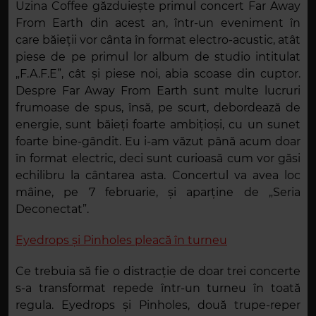
Uzina Coffee găzduiește primul concert Far Away
From Earth din acest an, într-un eveniment în
care băieții vor cânta în format electro-acustic, atât
piese de pe primul lor album de studio intitulat
„F.A.F.E”, cât și piese noi, abia scoase din cuptor.
Despre Far Away From Earth sunt multe lucruri
frumoase de spus, însă, pe scurt, debordează de
energie, sunt băieți foarte ambițioși, cu un sunet
foarte bine-gândit. Eu i-am văzut până acum doar
în format electric, deci sunt curioasă cum vor găsi
echilibru la cântarea asta. Concertul va avea loc
mâine, pe 7 februarie, și aparține de „Seria
Deconectat”.
Eyedrops și Pinholes pleacă în turneu
Ce trebuia să fie o distracție de doar trei concerte
s-a transformat repede într-un turneu în toată
regula. Eyedrops și Pinholes, două trupe-reper