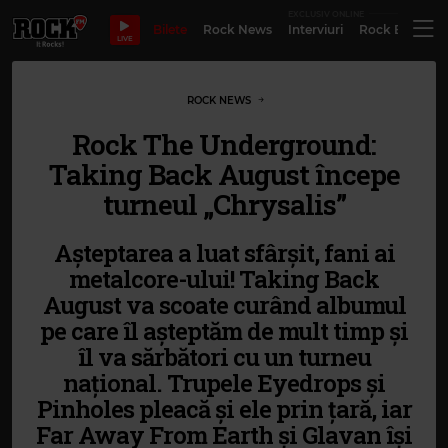
EXCLUSIV ONLINE
Bilete
Rock News
Interviuri
Rock Evergre
LIVE
ROCK NEWS
Rock The Underground:
Taking Back August începe
turneul „Chrysalis”
Așteptarea a luat sfârșit, fani ai
metalcore-ului! Taking Back
August va scoate curând albumul
pe care îl așteptăm de mult timp și
îl va sărbători cu un turneu
național. Trupele Eyedrops și
Pinholes pleacă și ele prin țară, iar
Far Away From Earth și Glavan își