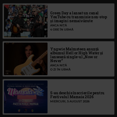
Green Day a lansat un canal
YouTube cu transmisie non-stop
și imagini nemaivăzute
ANCA NIȚĂ
4 ORE ÎN URMĂ
Yngwie Malmsteen anunță
albumul Hell or High Water și
lansează single-ul „Now or
Never”
ANCA NIȚĂ
O ZI ÎN URMĂ
S-au deschis înscrierile pentru
Festivalul Mamaia 2026
MIERCURI, 5 AUGUST 2026