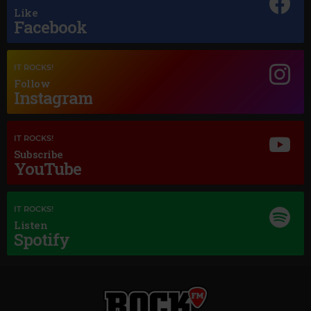
BACK TO LIFE
Like
Facebook
Magic Classic Music
GERALD FINZI
–
ECLOGUE, OP.10
IT ROCKS!
Follow
Instagram
IT ROCKS!
Subscribe
YouTube
IT ROCKS!
Listen
Spotify