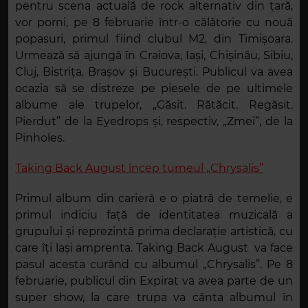
pentru scena actuală de rock alternativ din țară,
vor porni, pe 8 februarie într-o călătorie cu nouă
popasuri, primul fiind clubul M2, din Timișoara.
Urmează să ajungă în Craiova, Iași, Chișinău, Sibiu,
Cluj, Bistrița, Brașov și București. Publicul va avea
ocazia să se distreze pe piesele de pe ultimele
albume ale trupelor, „Găsit. Rătăcit. Regăsit.
Pierdut” de la Eyedrops și, respectiv, „Zmei”, de la
Pinholes.
Taking Back August încep turneul „Chrysalis”
Primul album din carieră e o piatră de temelie, e
primul indiciu față de identitatea muzicală a
grupului și reprezintă prima declarație artistică, cu
care îți lași amprenta. Taking Back August va face
pasul acesta curând cu albumul „Chrysalis”. Pe 8
februarie, publicul din Expirat va avea parte de un
super show, la care trupa va cânta albumul în