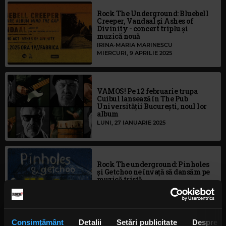
Rock The Underground: Bluebell
Creeper, Vandaal și Ashes of
Divinity - concert triplu și
muzică nouă
IRINA-MARIA MARINESCU
MIERCURI, 9 APRILIE 2025
VAMOS! Pe 12 februarie trupa
Cuibul lansează în The Pub
Universității București, noul lor
album
LUNI, 27 IANUARIE 2025
Rock The underground: Pinholes
și Getchoo ne învață să dansăm pe
muzică tristă
IRINA-MARIA MARINESCU
MARȚI, 14 IANUARIE 2025
Consimțământ
Detalii
Setări publicitate
Despre