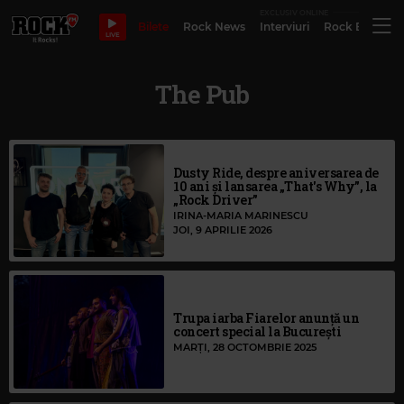
EXCLUSIV ONLINE
Bilete
Rock News
Interviuri
Rock Evergre
LIVE
The Pub
Dusty Ride, despre aniversarea de
10 ani și lansarea „That's Why”, la
„Rock Driver”
IRINA-MARIA MARINESCU
JOI, 9 APRILIE 2026
Trupa iarba Fiarelor anunță un
concert special la București
MARȚI, 28 OCTOMBRIE 2025