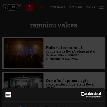
EXCLUSIV ONLINE
Bilete
Rock News
Interviuri
Rock Evergre
LIVE
ramnicu valcea
Podiumul concursului
„Constelații Rock”, etapa metal
IRINA-MARIA MARINESCU
MIERCURI, 29 MAI 2024
Cum a fost la prima etapă a
concursului „Constelații Rock
2024”
IRINA-MARIA MARINESCU
LUNI, 20 MAI 2024