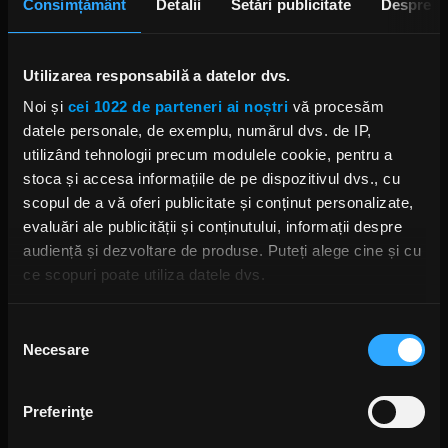
Consimțământ
Detalii
Setări publicitate
Despre
Rock The Underground: Începe
concursul „Constelații Rock”
Utilizarea responsabilă a datelor dvs.
IRINA-MARIA MARINESCU
MARȚI, 14 MAI 2024
Noi și
cei 1022 de parteneri ai noștri
vă procesăm
datele personale, de exemplu, numărul dvs. de IP,
utilizând tehnologii precum modulele cookie, pentru a
stoca și accesa informațiile de pe dispozitivul dvs., cu
Cum a fost la Gala „Constelații
Rock”, seara metal
scopul de a vă oferi publicitate și conținut personalizate,
IRINA-MARIA MARINESCU
evaluări ale publicității și conținutului, informații despre
MIERCURI, 13 SEPTEMBRIE 2023
audiență și dezvoltare de produse. Puteți alege cine și cu
ce scopuri poate utiliza datele dvs.
Dacă ne permiteți, am dori, de asemenea:
Selecția
Cum a fost la Gala „Constelații
Rock”, seara rock
Necesare
Să colectăm informațiile cu privire la locația dvs.
consimțământului
IRINA-MARIA MARINESCU
geografică cu o exactitate de până la câțiva metri
LUNI, 11 SEPTEMBRIE 2023
Să vă identificăm dispozitivul scanândul-l în mod
Preferinţe
activ după caracteristici specifice (amprentare)