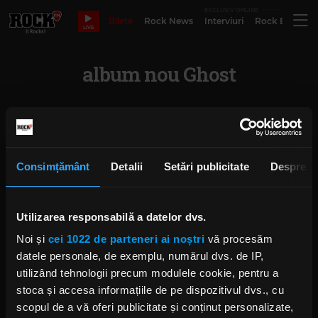
EXCLUSIV ONLINE
Bilete
Rock News
Interviuri
Rock Evergre
LIVE
album nou Ghost
Pentru tine care a fost cel mai bun
album rock din 2022?
Consimțământ
Detalii
Setări publicitate
Despre
VINERI, 23 DECEMBRIE 2022
Utilizarea responsabilă a datelor dvs.
Noi și
cei 1022 de parteneri ai noștri
vă procesăm
Ghost debutează live melodia
datele personale, de exemplu, numărul dvs. de IP,
„Kaisarion”
utilizând tehnologii precum modulele cookie, pentru a
JOI, 27 IANUARIE 2022
stoca și accesa informațiile de pe dispozitivul dvs., cu
scopul de a vă oferi publicitate și conținut personalizate,