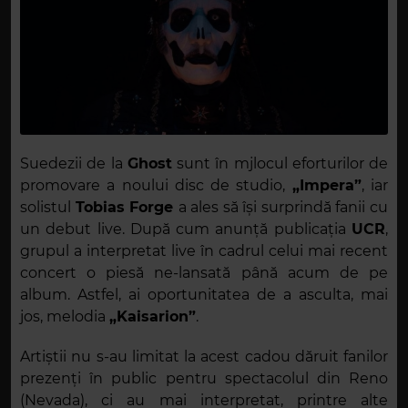
Suedezii de la
Ghost
sunt în mjlocul eforturilor de
promovare a noului disc de studio,
„Impera”
, iar
solistul
Tobias Forge
a ales să își surprindă fanii cu
un debut live. După cum anunță publicația
UCR
,
grupul a interpretat live în cadrul celui mai recent
concert o piesă ne-lansată până acum de pe
album. Astfel, ai oportunitatea de a asculta, mai
jos, melodia
„Kaisarion”
.
Artiștii nu s-au limitat la acest cadou dăruit fanilor
prezenți în public pentru spectacolul din Reno
(Nevada), ci au mai interpretat, printre alte