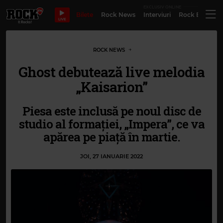
EXCLUSIV ONLINE
Bilete
Rock News
Interviuri
Rock Evergre
LIVE
ROCK NEWS
Ghost debutează live melodia
„Kaisarion”
Piesa este inclusă pe noul disc de
studio al formației, „Impera”, ce va
apărea pe piață în martie.
JOI, 27 IANUARIE 2022