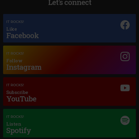
Let's connect
IT ROCKS!
Like
Facebook
IT ROCKS!
Follow
Instagram
Magic Jazz
IT ROCKS!
DINAH WASHINGTON
–
YOU DON'T KNOW WHAT LOVE IS
Subscribe
YouTube
IT ROCKS!
Listen
Spotify