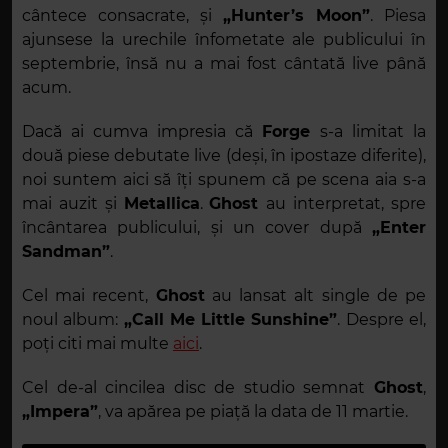
cântece consacrate, și
„Hunter’
s
Moon”
. Piesa
ajunsese la urechile înfometate ale publicului în
septembrie, însă nu a mai fost cântată live până
acum.
Dacă ai cumva impresia că
Forge
s-a limitat la
două piese debutate live (deși, în ipostaze diferite),
noi suntem aici să îți spunem că pe scena aia s-a
mai auzit și
Metallica
.
Ghost
au interpretat, spre
încântarea publicului, și un cover după
„Enter
Sandman”
.
Cel mai recent,
Ghost
au lansat alt single de pe
noul album:
„Call Me Little Sunshine”
. Despre el,
poți citi mai multe
aici
.
Cel de-al cincilea disc de studio semnat
Ghost
,
„Impera”
, va apărea pe piață la data de 11 martie.