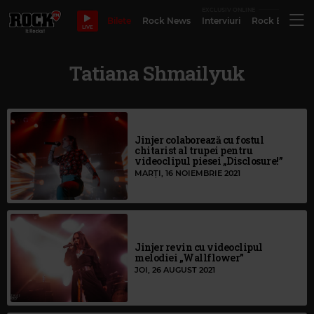
EXCLUSIV ONLINE
Bilete
Rock News
Interviuri
Rock Evergre
LIVE
Tatiana Shmailyuk
Jinjer colaborează cu fostul
chitarist al trupei pentru
videoclipul piesei „Disclosure!”
MARȚI, 16 NOIEMBRIE 2021
Jinjer revin cu videoclipul
melodiei „Wallflower”
JOI, 26 AUGUST 2021