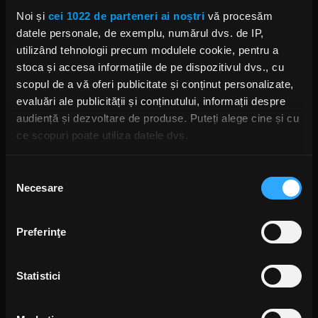
Noi și
cei 1022 de parteneri ai noștri
vă procesăm
Jinjer au organizat un turneu
alături de Suicide Silence și
datele personale, de exemplu, numărul dvs. de IP,
Toothgrinder
utilizând tehnologii precum modulele cookie, pentru a
JOI, 5 DECEMBRIE 2019
stoca și accesa informațiile de pe dispozitivul dvs., cu
scopul de a vă oferi publicitate și conținut personalizate,
evaluări ale publicității și conținutului, informații despre
audiență și dezvoltare de produse. Puteți alege cine și cu
Tatiana Shmailyuk (Jinjer) le
face câteva recomandări
ce scopuri poate utiliza datele dvs.
muzicienilor aflați la început de
drum
VINERI, 29 NOIEMBRIE 2019
Dacă ne permiteți, am dori, de asemenea:
Selecția
Necesare
Să colectăm informațiile cu privire la locația dvs.
consimțământului
geografică cu o exactitate de până la câțiva metri
Să vă identificăm dispozitivul scanândul-l în mod
Preferinţe
Jinjer au terminat de înregistrat
activ după caracteristici specifice (amprentare)
noul disc de studio
VINERI, 21 IUNIE 2019
Găsiți mai multe informații despre procesarea datelor
Statistici
dvs. personale și configurați-vă preferințele la
secțiunea
cu detalii
. Vă puteți modifica sau retrage oricând acordul
din Declarația despre modulele cookie.