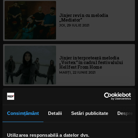
Jinjer revin cu melodia
„Mediator”
JOI, 29 IULIE 2021
Jinjer interpretează melodia
„Vortex” în cadrul festivalului
Hellfest From Home
MARȚI, 22 IUNIE 2021
Adrienne Cowan (Seven Spires)
vorbește despre solistele care o
inspiră
Consimțământ
Detalii
Setări publicitate
Despre
MARȚI, 31 MARTIE 2020
Utilizarea responsabilă a datelor dvs.