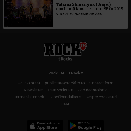
Tatiana Shmailyuk (Jinjer)
confirmă lansarea unui EP în 2019
VINERI, 30 NOIEMBRIE 2018
Rock FM
– It Rocks!
021 318 8000
publicitate@rockfm.ro
Contact form
Newsletter
Date societate
Cod deontologic
Termeni și condiții
Confidențialitate
Despre cookie-uri
CNA