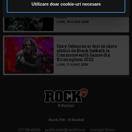
Tony Iommi este de acord cu o
pot combina cu alte informații oferite de dvs. sau culese
Utilizare doar cookie-uri necesare
reuniune Black Sabbath pentru
în urma folosirii serviciilor lor. În cazul în care alegeți să
Jocurile Commonwealthului din
2022
continuați să utilizați website-ul nostru, sunteți de acord
LUNI, 18 IUNIE 2018
cu utilizarea modulelor noastre cookie.
Ozzy Osbourne ar dori să cânte
alături de Black Sabbath la
Commonwealth Games din
Birmingham 2022
LUNI, 11 IUNIE 2018
Rock FM
– It Rocks!
021 318 8000
publicitate@rockfm.ro
Contact form