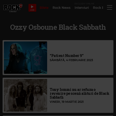
EXCLUSIV ONLINE
Bilete
Rock News
Interviuri
Rock Evergre
LIVE
Ozzy Osboune Black Sabbath
“Patient Number 9”
SÂMBĂTĂ, 4 FEBRUARIE 2023
Tony Iommi nu ar refuza o
revenire pe scenă alături de Black
Sabbath
VINERI, 19 MARTIE 2021