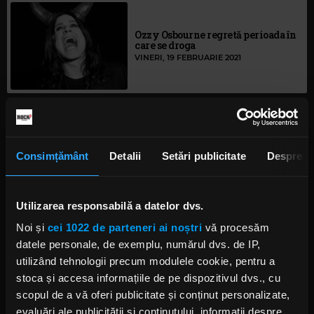
Ozzy Osbourne regretă perioada în
care se droga
VINERI, 19 FEBRUARIE 2021
Black Sabbath lansează o ediție
deluxe a albumului „Vol. 4”
Consimțământ
Detalii
Setări publicitate
Despre
VINERI, 4 DECEMBRIE 2020
Utilizarea responsabilă a datelor dvs.
Noi și
cei 1022 de parteneri ai noștri
vă procesăm
Ozzy Osbourne: Iată ce face
datele personale, de exemplu, numărul dvs. de IP,
solistul în carantină
utilizând tehnologii precum modulele cookie, pentru a
LUNI, 30 NOIEMBRIE 2020
stoca și accesa informațiile de pe dispozitivul dvs., cu
scopul de a vă oferi publicitate și conținut personalizate,
evaluări ale publicității și conținutului, informații despre