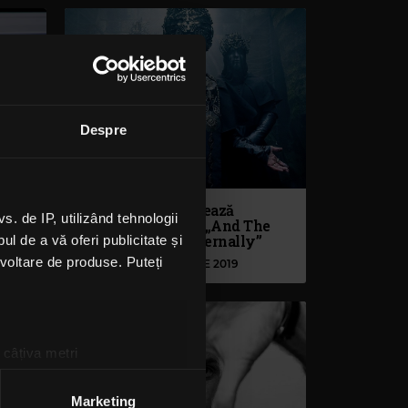
Despre
Behemoth relansează
 de IP, utilizând tehnologii
Me
albumul de debut „And The
Forests Dream Eternally”
l de a vă oferi publicitate și
ezvoltare de produse. Puteți
MARȚI, 24 DECEMBRIE 2019
 câțiva metri
amprentare)
țele la
secțiunea cu detalii
.
Marketing