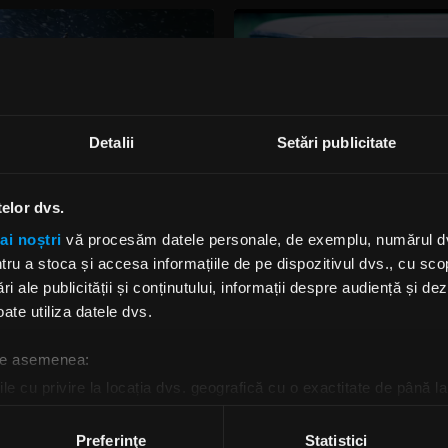
Detalii
Setări publicitate
telor dvs.
emoth au revenit cu
Iată cu cine a colaborat
ai noștri
vă procesăm datele personale, de exemplu, numărul dvs.
eoclipul melodiei „Rom
Nergal pentru noul disc 
And That Man
u a stoca și accesa informațiile de pe dispozitivul dvs., cu scopu
ri ale publicității și conținutului, informații despre audiență și d
I, 14 IANUARIE 2020
LUNI, 13 IANUARIE 2020
ate utiliza datele dvs.
 de asemenea:
le cu privire la locația dvs. geografică cu o exactitate de până la
ozitivul scanândul-l în mod activ după caracteristici specifice (
espre procesarea datelor dvs. personale și configurați-vă preferin
Preferinţe
Statistici