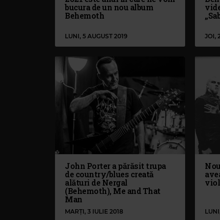
bucura de un nou album
vid
Behemoth
„Sa
LUNI, 5 AUGUST 2019
JOI, 
John Porter a părăsit trupa
Nou
de country/blues creată
avea
alături de Nergal
vio
(Behemoth), Me and That
Man
MARȚI, 3 IULIE 2018
LUNI