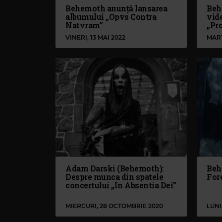
Behemoth anunță lansarea
Beh
albumului „Opvs Contra
vide
Natvram”
„Pr
VINERI, 13 MAI 2022
MARȚ
Adam Darski (Behemoth):
Beh
Despre munca din spatele
For
concertului „In Absentia Dei”
MIERCURI, 28 OCTOMBRIE 2020
LUNI