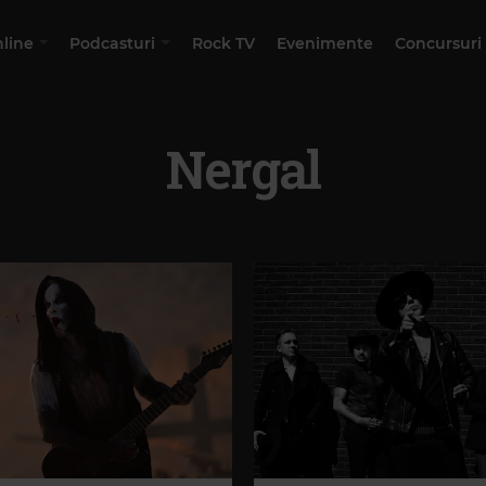
nline
Podcasturi
Rock TV
Evenimente
Concursuri
Nergal