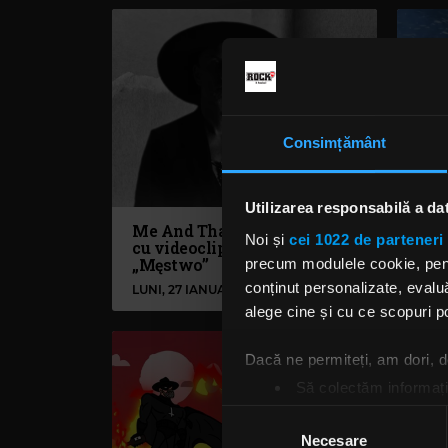
Consimțământ
Utilizarea responsabilă a da
Me And That Man a revenit
Beh
Noi și
cei 1022 de parteneri 
cu videoclipul melodiei
vid
„Męstwo”
5:8”
precum modulele cookie, pentr
conținut personalizate, evaluă
LUNI, 27 IANUARIE 2020
MARȚ
alege cine și cu ce scopuri po
Dacă ne permiteți, am dori,
Să colectăm informații
Să vă identificăm disp
Selecția
Găsiți mai multe informații d
Necesare
consimțământului