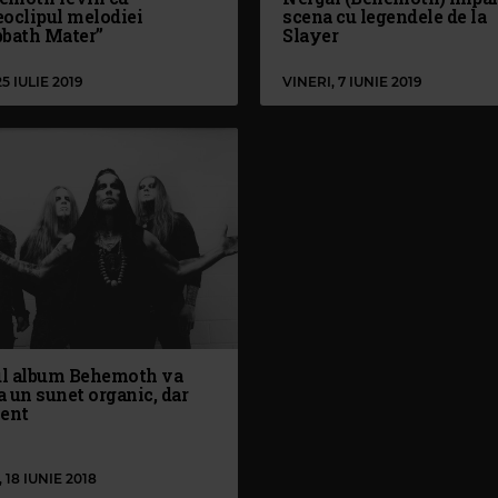
eoclipul melodiei
scena cu legendele de la
bbath Mater”
Slayer
25 IULIE 2019
VINERI, 7 IUNIE 2019
l album Behemoth va
 un sunet organic, dar
lent
, 18 IUNIE 2018