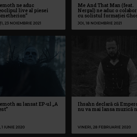
emoth ne aduc
Me And That Man (feat.
oclipul live al piesei
Nergal) ne aduc o colabor
ometherion”
cu solistul formației Gho
I, 23 NOIEMBRIE 2021
JOI, 18 NOIEMBRIE 2021
emoth au lansat EP-ul „A
Ihsahn declară că Emper
est”
nu va mai lansa muzică 
, 1 IUNIE 2020
VINERI, 28 FEBRUARIE 2020