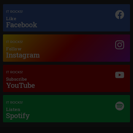
IT ROCKS!
Like
Facebook
IT ROCKS!
Follow
Magic Jazz
Instagram
LENA HORNE
–
SOMEONE TO WATCH OVER ME
IT ROCKS!
Subscribe
YouTube
IT ROCKS!
Listen
Spotify