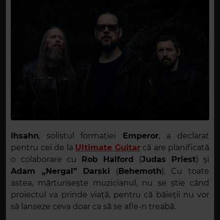
Ihsahn
, solistul formației
Emperor
, a declarat
pentru cei de la
Ultimate Guitar
că are planificată
o colaborare cu
Rob Halford
(
Judas Priest
) și
Adam „Nergal” Darski
(
Behemoth
). Cu toate
astea, mărturisește muzicianul, nu se știe când
proiectul va prinde viață, pentru că băieții nu vor
să lanseze ceva doar ca să se afle-n treabă.