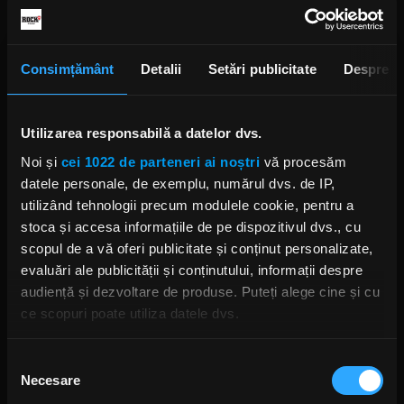
Songs, Same Shit, Vol 1”
.
Consimțământ
Detalii
Setări publicitate
Despre
Utilizarea responsabilă a datelor dvs.
Noi și
cei 1022 de parteneri ai noștri
vă procesăm
datele personale, de exemplu, numărul dvs. de IP,
utilizând tehnologii precum modulele cookie, pentru a
Foto: Facebook,
Emperor Official
, Bjørn Tore Moen
stoca și accesa informațiile de pe dispozitivul dvs., cu
scopul de a vă oferi publicitate și conținut personalizate,
IHSAHN
EMPEROR
ROB HALFORD JUDAS PRIEST
ROB HALFORD
evaluări ale publicității și conținutului, informații despre
ADAM NERGAL DARSKI
NERGAL
ME AND THAT MAN
BEHEMOTH
audiență și dezvoltare de produse. Puteți alege cine și cu
ce scopuri poate utiliza datele dvs.
Dacă ne permiteți, am dori, de asemenea:
Selecția
Necesare
Să colectăm informațiile cu privire la locația dvs.
consimțământului
Rock News
geografică cu o exactitate de până la câțiva metri