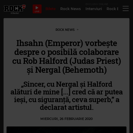
EXCLUSIV ONLINE
Bilete
Rock News
Interviuri
Rock Evergre
LIVE
ROCK NEWS
Ihsahn (Emperor) vorbește
despre o posibilă colaborare
cu Rob Halford (Judas Priest)
și Nergal (Behemoth)
„Sincer, cu Nergal și Halford
alături de mine [...] cred că ar putea
ieși, cu siguranță, ceva superb,” a
declarat artistul.
MIERCURI, 26 FEBRUARIE 2020