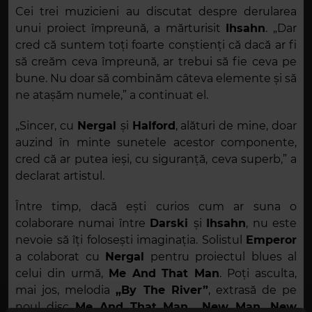
Cei trei muzicieni au discutat despre derularea
unui proiect împreună, a mărturisit
Ihsahn
. „Dar
cred că suntem toți foarte conștienți că dacă ar fi
să creăm ceva împreună, ar trebui să fie ceva pe
bune. Nu doar să combinăm câteva elemente și să
ne atașăm numele,” a continuat el.
„Sincer, cu
Nergal
și
Halford
, alături de mine, doar
auzind în minte sunetele acestor componente,
cred că ar putea ieși, cu siguranță, ceva superb,” a
declarat artistul.
Între timp, dacă ești curios cum ar suna o
colaborare numai între
Darski
și
Ihsahn
, nu este
nevoie să îți folosești imaginația. Solistul
Emperor
a colaborat cu
Nergal
pentru proiectul blues al
celui din urmă,
Me And That Man
. Poți asculta,
mai jos, melodia
„By The River”
, extrasă de pe
noul disc
Me And That Man
,
„New Man, New