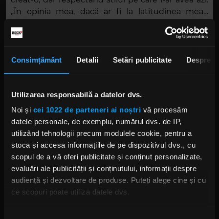
„În opinia mea, dacă ar fi la latitudinea mea…
Având în vedere că am compus ultimul album
Emperor
în întregime și am scris tot, dacă ar fi
după mine, ar suna ca albumele mele solo. Doar că
ar avea un logo diferit”.
Consimțământ
Detalii
Setări publicitate
Despre
Așadar, iată că nu are sens să ne facem speranțe
pentru un nou album semnat
Emperor
. Între
Utilizarea responsabilă a datelor dvs.
timp, însă,
Ihsahn
a declarat că
pune la cale o
Noi și
cei 1022 de parteneri ai noștri
vă procesăm
colaborare
cu
Nergal
(
Behemoth
) și
Rob Halford
datele personale, de exemplu, numărul dvs. de IP,
(
Judas Priest
), depre care așteptăm cu nerăbdare
utilizând tehnologii precum modulele cookie, pentru a
să primim vești proaspete.
stoca și accesa informațiile de pe dispozitivul dvs., cu
scopul de a vă oferi publicitate și conținut personalizate,
Foto: Facebook,
Ihsahn
evaluări ale publicității și conținutului, informații despre
audiență și dezvoltare de produse. Puteți alege cine și cu
EMPEROR
IHSAHN
ROB HALFORD JUDAS PRIEST
ROB HALFORD
ce scopuri poate utiliza datele dvs.
NERGAL
ADAM DARSKI
BEHEMOTH
Dacă ne permiteți, am dori, de asemenea:
Selecția