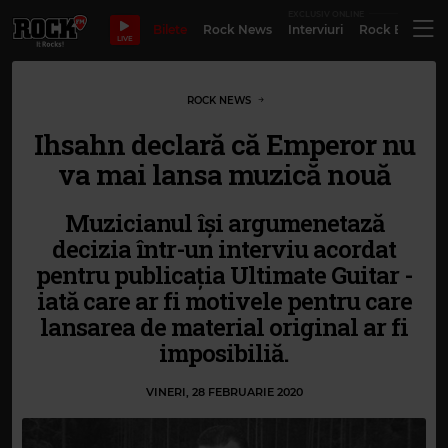
EXCLUSIV ONLINE
Bilete
Rock News
Interviuri
Rock Evergre
LIVE
ROCK NEWS
Ihsahn declară că Emperor nu
va mai lansa muzică nouă
Muzicianul își argumenetază
decizia într-un interviu acordat
pentru publicația Ultimate Guitar -
iată care ar fi motivele pentru care
lansarea de material original ar fi
imposibiliă.
VINERI, 28 FEBRUARIE 2020