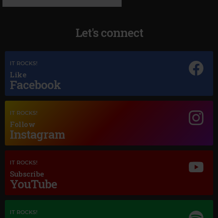
Let's connect
IT ROCKS!
Like
Facebook
Magic Jazz
IT ROCKS!
NINA SIMONE
–
LOVE ME OR LEAVE ME
Follow
Instagram
IT ROCKS!
Subscribe
YouTube
IT ROCKS!