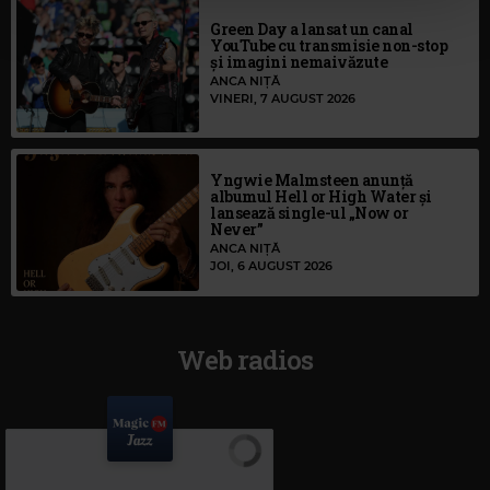
Green Day a lansat un canal
YouTube cu transmisie non-stop
și imagini nemaivăzute
ANCA NIȚĂ
VINERI, 7 AUGUST 2026
Yngwie Malmsteen anunță
albumul Hell or High Water și
lansează single-ul „Now or
Never”
ANCA NIȚĂ
JOI, 6 AUGUST 2026
Web radios