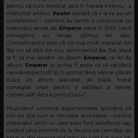
pentru că sunt întrebat asta în fiecare interviu,” a
mărturisit artistul.
Ihsahn
declară că o ia ca pe un
compliment – oamenii au simțit o conexiune cu
materialul lansat de
Emperor
până în 2001, când
norvegienii au lansat ultimul lor disc.
„Complimentul este că vor mai mult material din
ăla; vor să aibă din nou sentimentul ăla. Dar, dacă
ar fi să mai lansăm un album
Emperor
, ce fel de
album
Emperor
ar putea fi acela ca să satisfacă
nevoia respectivă? Și, în primul rând, oare ar plăcea
cuiva un album adevărat de black metal
norvegian creat pentru a satisface o nevoie
comercială? Ăsta e primul lucru”.
Muzicianul continuă argumentarea spunând că
nici nu știe cum ar reîncepe activitatea – copiind
materialul vechi cu care erau fanii satisfăcuți sau
creând ceva pornind de la muzica pe care deja au
creat-o, dar respectând stilul pe care l-ar avea azi.