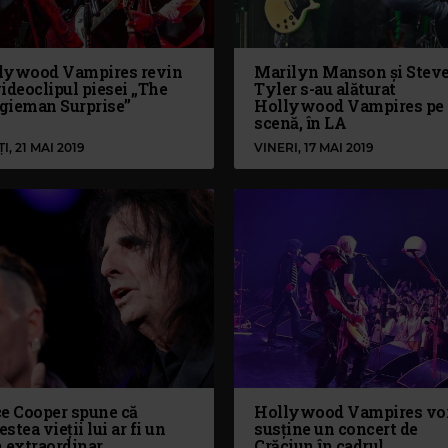
lywood Vampires revin
Marilyn Manson și Stev
ideoclipul piesei „The
Tyler s-au alăturat
gieman Surprise”
Hollywood Vampires pe
scenă, în LA
I, 21 MAI 2019
VINERI, 17 MAI 2019
ce Cooper spune că
Hollywood Vampires vo
stea vieții lui ar fi un
susține un concert de
m extraordinar
Crăciun în cadrul