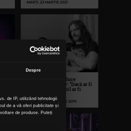
MARȚI, 23 MARTIE 2021
Despre
Alice Cooper își aduce
uca
aminte de Lemmy: "Dacă ar fi
în viață, (...) probabil ar fi
basistul nostru"
 de IP, utilizând tehnologii
MARȚI, 24 DECEMBRIE 2019
l de a vă oferi publicitate și
ezvoltare de produse. Puteți