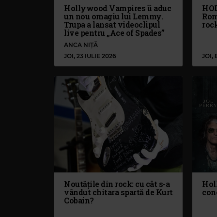
Hollywood Vampires îi aduc
HOL
un nou omagiu lui Lemmy.
Româ
Trupa a lansat videoclipul
roc
live pentru „Ace of Spades”
ANCA NIȚĂ
JOI, 23 IULIE 2026
JOI, 
Noutățile din rock: cu cât s-a
Hol
vândut chitara spartă de Kurt
conc
Cobain?