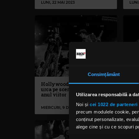
LUNI, 22 MAI 2023
LUNI
Consimțământ
Hollywood Vampires vor
Hol
urca pe scenă în București
amâ
anul viitor
Unit
Utilizarea responsabilă a da
Noi și
cei 1022 de parteneri 
MIERCURI, 9 DECEMBRIE 2020
JOI, 
precum modulele cookie, pentr
conținut personalizate, evaluă
alege cine și cu ce scopuri po