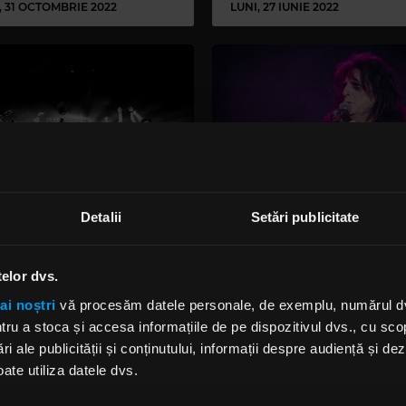
, 31 OCTOMBRIE 2022
LUNI, 27 IUNIE 2022
Detalii
Setări publicitate
lywood Vampires au
Alice Cooper l-ar alege pe
nat turneul din Regatul
Johnny Depp pentru a-l j
 al Marii Britanii
într-un biopic
telor dvs.
ai noștri
vă procesăm datele personale, de exemplu, numărul dvs.
2 IULIE 2020
LUNI, 1 IUNIE 2020
u a stoca și accesa informațiile de pe dispozitivul dvs., cu scopu
ri ale publicității și conținutului, informații despre audiență și d
ate utiliza datele dvs.