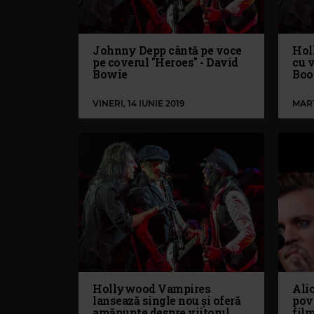
Johnny Depp cântă pe voce
Hol
pe coverul "Heroes" - David
cu v
Bowie
Boo
VINERI, 14 IUNIE 2019
MARȚ
Hollywood Vampires
Ali
lansează single nou și oferă
pove
amănunte despre viitorul
fil