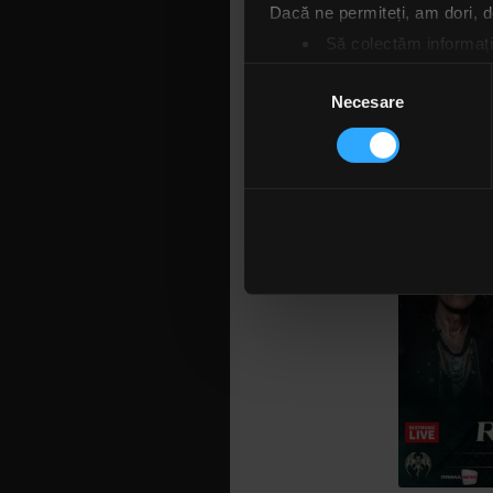
Dacă ne permiteți, am dori,
Să colectăm informații
Să vă identificăm disp
Selecția
Găsiți mai multe informații d
Necesare
consimțământului
Vă puteți modifica sau retra
Folosim cookie-uri pentru a pe
traficul. De asemenea, le ofer
care folosiți site-ul nostru. A
lor. În cazul în care alegeți 
cookie.