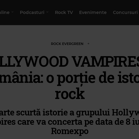
nline
Podcasturi
Rock TV
Evenimente
Concursuri
ROCK EVERGREEN
LLYWOOD VAMPIRES
ânia: o porție de ist
rock
arte scurtă istorie a grupului Holl
res care va concerta pe data de 8 iu
Romexpo