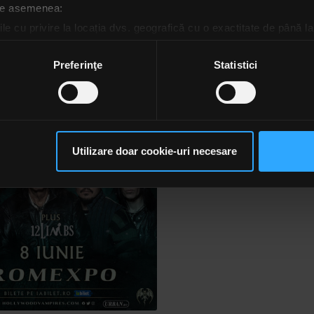
 de asemenea:
le cu privire la locația dvs. geografică cu o exactitate de până la
ozitivul scanândul-l în mod activ după caracteristici specifice (
espre procesarea datelor dvs. personale și configurați-vă preferin
Preferinţe
Statistici
ge oricând acordul din Declarația despre modulele cookie.
rsonaliza conținutul și anunțurile, pentru a oferi funcții de rețele
im partenerilor de rețele sociale, de publicitate și de analize info
ceștia le pot combina cu alte informații oferite de dvs. sau culese î
Utilizare doar cookie-uri necesare
să continuați să utilizați website-ul nostru, sunteți de acord cu uti