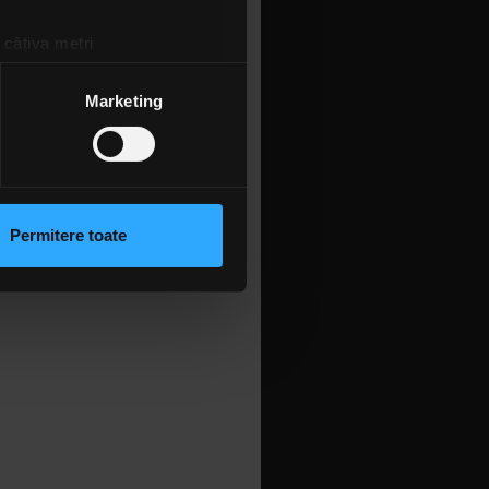
 câțiva metri
amprentare)
țele la
secțiunea cu detalii
.
Marketing
 sociale și pentru a analiza
rmații cu privire la modul în
n urma folosirii serviciilor
Permitere toate
lizarea modulelor noastre