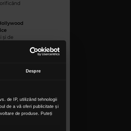
lorificând
ollywood
ice
 și de
re excesul
 află la
de la
Cooper
se
Despre
8 iunie să
oroși ai
eîmpachetată
ste cert:
 de IP, utilizând tehnologii
ui clasic,
l de a vă oferi publicitate și
ind scena
ezvoltare de produse. Puteți
im și noi
aticului