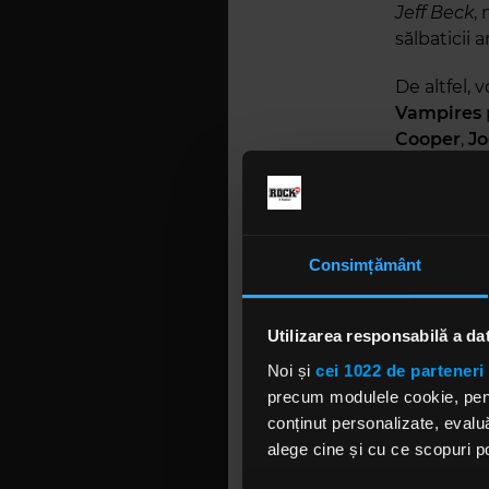
Jeff Beck
,
sălbaticii a
De altfel, 
Vampires
Cooper
,
Jo
Tommy He
deceniului 
prima vizit
Aerosmith
Consimțământ
apropie cu 
fie printre
rock-ului. 
Utilizarea responsabilă a da
și plimbată
Noi și
cei 1022 de parteneri 
Perry
și
Co
precum modulele cookie, pentr
iar
Johnny
conținut personalizate, evaluă
cu dintre „
alege cine și cu ce scopuri po
prezenți la
deceniul ș