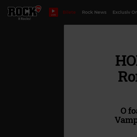
Bilete
Rock News
Exclusiv O
LIVE
HO
Rom
O fo
Vampi