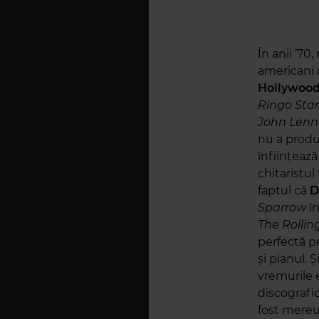
În anii ’70
americani 
Hollywood
Ringo Star
John Len
nu a produ
înființeaz
chitaristul
faptul că
D
Sparrow
în
The Rollin
perfectă p
și pianul. Ș
vremurile 
discografi
fost mereu