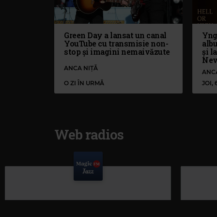
Green Day a lansat un canal
Yng
YouTube cu transmisie non-
alb
stop și imagini nemaivăzute
și l
Nev
ANCA NIȚĂ
ANC
O ZI ÎN URMĂ
JOI,
Web radios