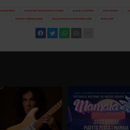
VAMPIRES
CONCERT ROMEXPO 8 IUNIE
ALICE COOPER
JOE PERRY
J
TOMMY HENRIKSEN
HOLLYWOOD VAMPIRES 2015
RISE 2019