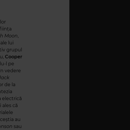
lor
ființa
th Moon
,
ale lui
tiv grupul
iu,
Cooper
u-l pe
în vedere
Jack
or de la
ntezia
 electrică
 ales că
ialele
aceștia au
hnson
sau