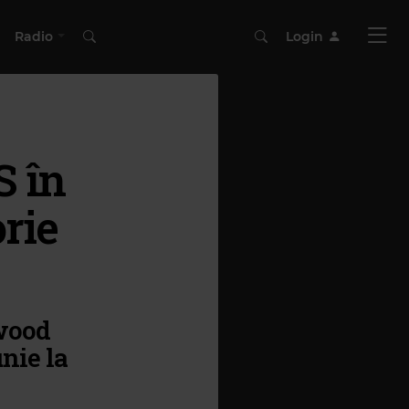
Radio
Login
 în
orie
ywood
nie la