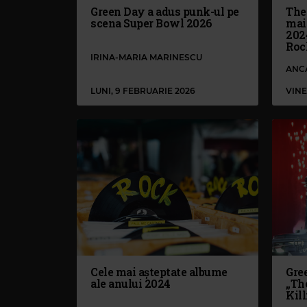
Green Day a adus punk-ul pe
The
scena Super Bowl 2026
mai
202
Roc
IRINA-MARIA MARINESCU
ANC
LUNI, 9 FEBRUARIE 2026
VINE
Cele mai așteptate albume
Gre
ale anului 2024
„Th
Kil