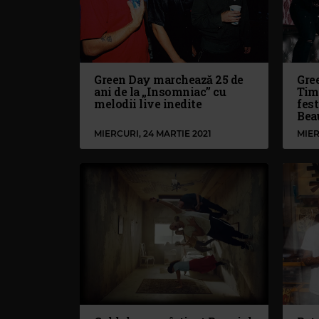
Green Day marchează 25 de
Gree
ani de la „Insomniac” cu
Tim
melodii live inedite
fest
Beau
MIERCURI, 24 MARTIE 2021
MIER