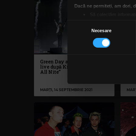
Dacă ne permiteți, am dori,
Să colectăm informații
Să vă identificăm disp
Selecția
Găsiți mai multe informații d
Necesare
consimțământului
Vă puteți modifica sau retra
Folosim cookie-uri pentru a pe
traficul. De asemenea, le ofer
Green Day a lansat coverul
Gre
live după Kiss „Rock and Roll
„Po
care folosiți site-ul nostru. A
All Nite”
sărb
lor. În cazul în care alegeți 
Meg
cookie.
Wee
MARȚI, 14 SEPTEMBRIE 2021
MARȚ