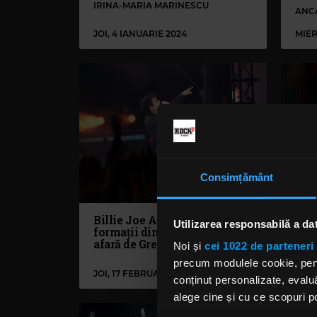
IRINA-MARIA MARINESCU
ANC
JOI, 4 IANUARIE 2024
MIER
Consimțământ
Billie Joe Armstrong: 5
Rol
Utilizarea responsabilă a da
formații din care face parte în
Gun
afară de Green Day
turn
Noi și
cei 1022 de parteneri 
înca
precum modulele cookie, pentr
JOI, 17 FEBRUARIE 2022
LUNI
conținut personalizate, evaluă
alege cine și cu ce scopuri po