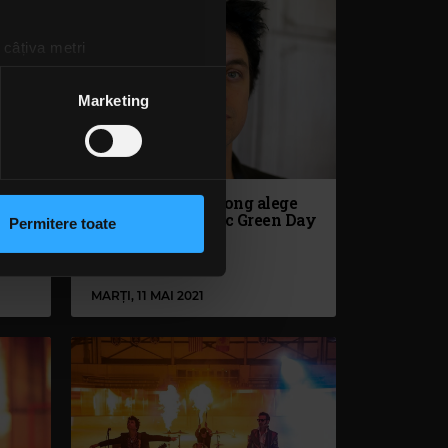
 câțiva metri
amprentare)
țele la
secțiunea cu detalii
.
Marketing
 sociale și pentru a analiza
rmații cu privire la modul în
Billie Joe Armstrong alege
ouă
cel mai bun cântec Green Day
n urma folosirii serviciilor
Permitere toate
lizarea modulelor noastre
ANCA NIȚĂ
MARȚI, 11 MAI 2021