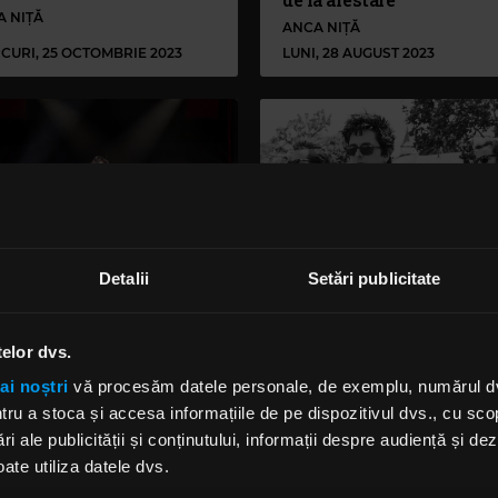
A NIȚĂ
ANCA NIȚĂ
CURI, 25 OCTOMBRIE 2023
LUNI, 28 AUGUST 2023
Detalii
Setări publicitate
ling Stones, Green Day,
Green Day ne transformă
telor dvs.
s N’ Roses printre
sfârșitul de săptămână c
eele cu cele mai mari
piesa „Holy Toledo!”
ai noștri
vă procesăm datele personale, de exemplu, numărul dvs.
sări din 2021
u a stoca și accesa informațiile de pe dispozitivul dvs., cu scopu
, 20 DECEMBRIE 2021
JOI, 4 NOIEMBRIE 2021
ri ale publicității și conținutului, informații despre audiență și d
ate utiliza datele dvs.