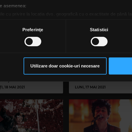
 de asemenea:
le cu privire la locația dvs. geografică cu o exactitate de până la
ozitivul scanândul-l în mod activ după caracteristici specifice (
espre procesarea datelor dvs. personale și configurați-vă preferin
Preferinţe
Statistici
ge oricând acordul din Declarația despre modulele cookie.
rsonaliza conținutul și anunțurile, pentru a oferi funcții de rețele
im partenerilor de rețele sociale, de publicitate și de analize info
en Day revin cu piesa
Green Day ne oferă un
llyanna” pentru a
fragment dintr-o piesă n
ceștia le pot combina cu alte informații oferite de dvs. sau culese î
Utilizare doar cookie-uri necesare
ători noile date ale Hella
să continuați să utilizați website-ul nostru, sunteți de acord cu uti
a Tour (+Fall Out Boy,
zer)
I, 18 MAI 2021
LUNI, 17 MAI 2021