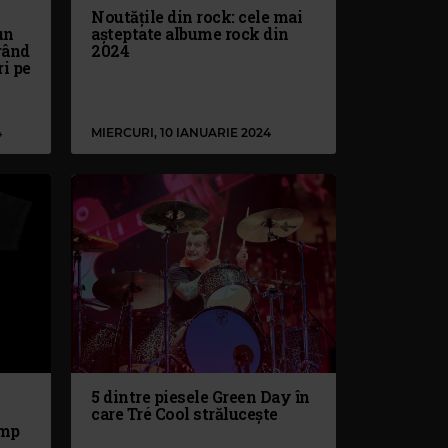
Noutățile din rock: cele mai
un
așteptate albume rock din
rând
2024
ri pe
4
MIERCURI, 10 IANUARIE 2024
5 dintre piesele Green Day în
care Tré Cool strălucește
ump