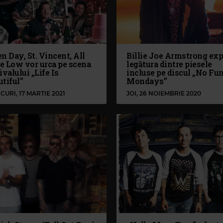
n Day, St. Vincent, All
Billie Joe Armstrong exp
e Low vor urca pe scena
legătura dintre piesele
ivalului „Life Is
incluse pe discul „No Fu
tiful”
Mondays”
CURI, 17 MARTIE 2021
JOI, 26 NOIEMBRIE 2020