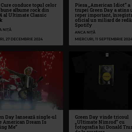
 Cure conduce topul celor
Piesa „American Idiot” a
 bune albume rock din
trupei Green Day a atins 
4 al Ultimate Classic
reper important, înregist
k
oficial un miliard de redă
Spotify
A NIȚĂ
ANCA NIȚĂ
RI, 27 DECEMBRIE 2024
MIERCURI, 11 SEPTEMBRIE 202
en Day lansează single-ul
Green Day vinde tricoul
e American Dream Is
„Ultimate Nimrod” cu
ling Me”
fotografia lui Donald Tr
de la arestare