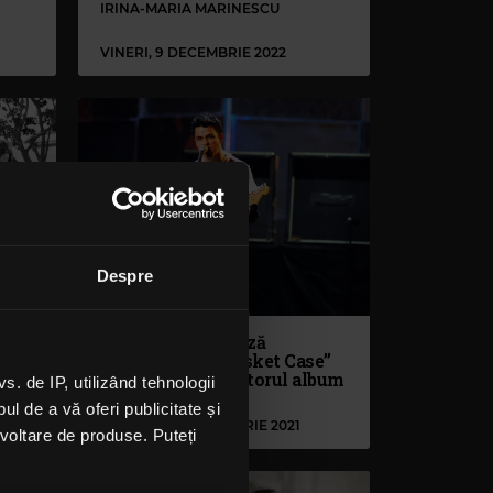
IRINA-MARIA MARINESCU
VINERI, 9 DECEMBRIE 2022
Despre
Green Day lansează
u
interpretarea „Basket Case”
din 1994 de pe viitorul album
 de IP, utilizând tehnologii
live
l de a vă oferi publicitate și
MIERCURI, 3 NOIEMBRIE 2021
ezvoltare de produse. Puteți