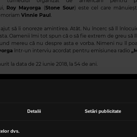
l turneului organizat de americani pentru p
ui,
Roy Mayorga
(
Stone Sour
) este cel care mânuieș
memoriam
Vinnie Paul
.
 ajut să îi onoreze amintirea. Atât. Nu încerc să îl înlocu
ta. Oamenii îmi tot spun că o să fie extrem de greu să îl
pund mereu că nu despre asta e vorba. Nimeni nu îl poat
yorga
într-un interviu acordat pentru emisiunea radio
„
M
urit la data de 22 iunie 2018, la 54 de ani.
Detalii
Setări publicitate
telor dvs.