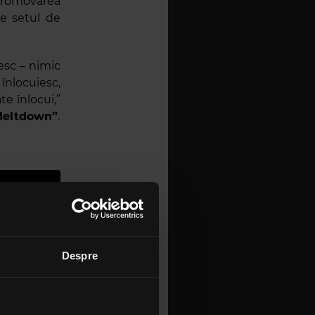
romovarea
te setul de
iesc – nimic
 înlocuiesc,
e înlocui,”
eltdown”
.
Despre