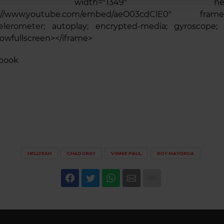
ame width="1349" height=
ps://www.youtube.com/embed/aeO03cdClE0" frameb
celerometer; autoplay; encrypted-media; gyroscope; p
llowfullscreen></iframe>
ebook
HELLYEAH
CHAD GRAY
VINNIE PAUL
ROY MAYORGA