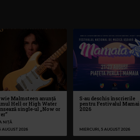
wie Malmsteen anunță
S-au deschis înscrierile
umul Hell or High Water
pentru Festivalul Mamai
ansează single-ul „Now or
2026
er”
A NIȚĂ
 6 AUGUST 2026
MIERCURI, 5 AUGUST 2026