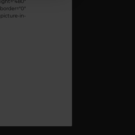
"480"
order="0"
icture-in-