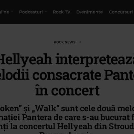
nline
Podcasturi
Rock TV
Evenimente
Concursuri
ROCK NEWS
Hellyeah interpreteaz
lodii consacrate Pant
în concert
roken” și „Walk” sunt cele două melo
ației Pantera de care s-au bucurat 
ți la concertul Hellyeah din Strou