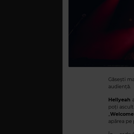
Găsești mai
audiență.
Hellyeah
a
poți ascul
„
Welcome
apărea pe 