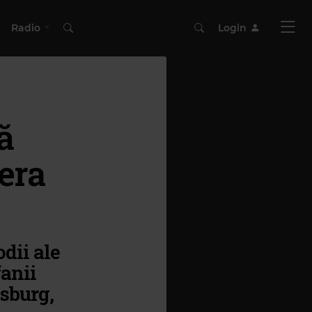
Radio
Login
ă
era
dii ale
fanii
dsburg,