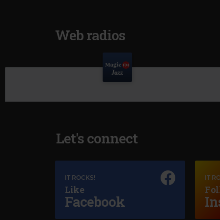
Web radios
Let's connect
IT ROCKS!
IT R
Like
Fol
Facebook
In