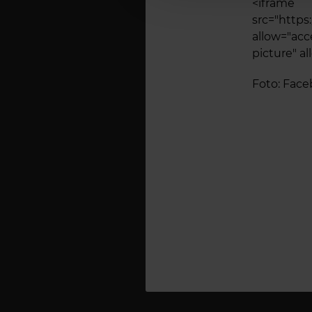
<ifr
src="htt
allow="ac
picture" a
Foto: Fac