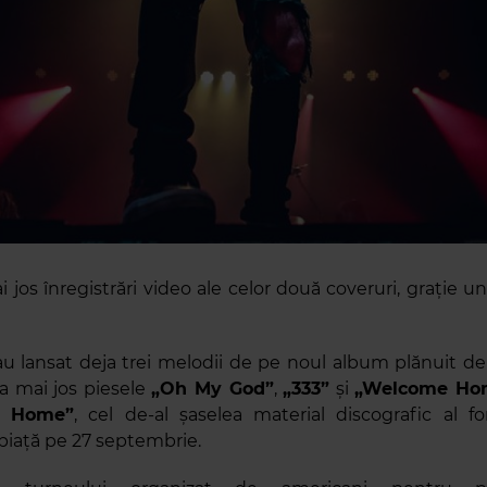
 jos înregistrări video ale celor două coveruri, grație u
u lansat deja trei melodii de pe noul album plănuit de
ta mai jos piesele
„Oh My God”
,
„333”
și
„Welcome Ho
 Home”
, cel de-al șaselea material discografic al fo
piață pe 27 septembrie.