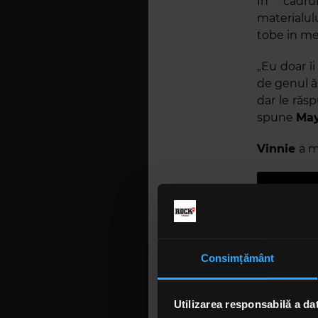
În cadru
materialul
tobe in 
„Eu doar îi
de genul ăs
dar le răs
spune
Ma
Vinnie
a m
Consimțământ
Utilizarea responsabilă a da