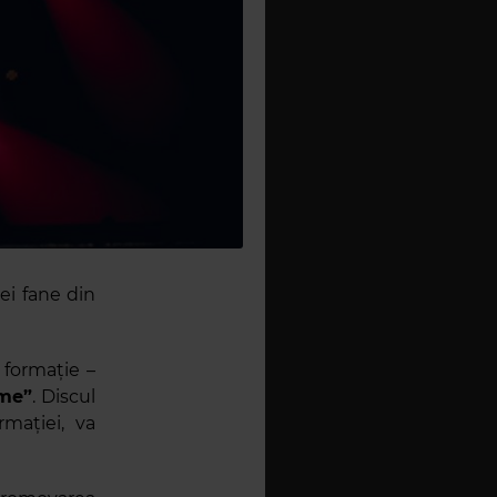
nei fane din
 formație –
me”
. Discul
rmației, va