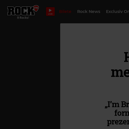
Bilete
Rock News
Exclusiv O
LIVE
me
„I’m B
form
prezen