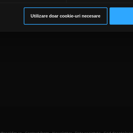
rsonaliza conținutul și anunțurile, pentru a oferi funcții de rețele
im partenerilor de rețele sociale, de publicitate și de analize info
ceștia le pot combina cu alte informații oferite de dvs. sau culese î
Utilizare doar cookie-uri necesare
să continuați să utilizați website-ul nostru, sunteți de acord cu uti