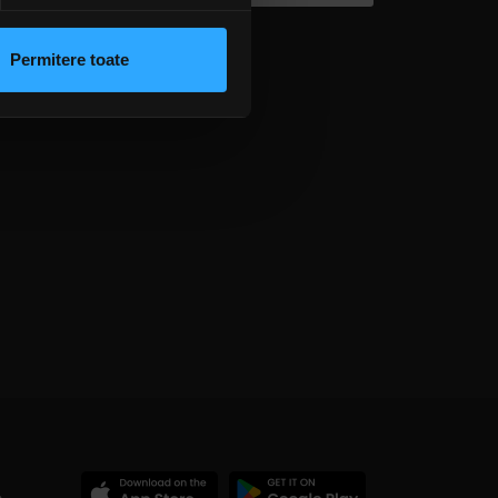
 sociale și pentru a analiza
rmații cu privire la modul în
n urma folosirii serviciilor
Permitere toate
lizarea modulelor noastre