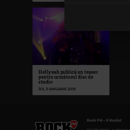
Folosim cookie-uri pentru a pe
traficul. De asemenea, le ofer
care folosiți site-ul nostru. A
lor. În cazul în care alegeți 
cookie.
Hellyeah publică un teaser
pentru următorul disc de
studio
JOI, 3 IANUARIE 2019
Rock FM
– It Rocks!