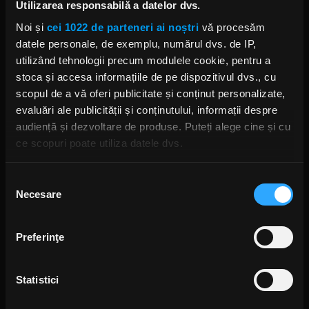
Hellyeah: Iată cum a decurs
Utilizarea responsabilă a datelor dvs.
primul concert alături de Roy
Mayorga
Noi și
cei 1022 de parteneri ai noștri
vă procesăm
MARȚI, 14 MAI 2019
datele personale, de exemplu, numărul dvs. de IP,
utilizând tehnologii precum modulele cookie, pentru a
stoca și accesa informațiile de pe dispozitivul dvs., cu
scopul de a vă oferi publicitate și conținut personalizate,
Roy Mayorga (Stone Sour) ocupă
evaluări ale publicității și conținutului, informații despre
locul lui Vinnie Paul în Hellyeah
audiență și dezvoltare de produse. Puteți alege cine și cu
JOI, 9 MAI 2019
ce scopuri poate utiliza datele dvs.
Dacă ne permiteți, am dori, de asemenea:
Selecția
Necesare
Să colectăm informațiile cu privire la locația dvs.
consimțământului
Hellyeah lansează teaserul unui
geografică cu o exactitate de până la câțiva metri
nou single
Să vă identificăm dispozitivul scanândul-l în mod
JOI, 25 APRILIE 2019
Preferinţe
activ după caracteristici specifice (amprentare)
Găsiți mai multe informații despre procesarea datelor
Statistici
dvs. personale și configurați-vă preferințele la
secțiunea
cu detalii
. Vă puteți modifica sau retrage oricând acordul