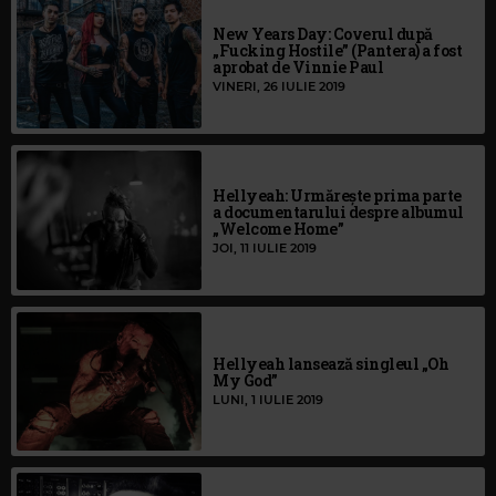
New Years Day: Coverul după
„Fucking Hostile” (Pantera) a fost
aprobat de Vinnie Paul
VINERI, 26 IULIE 2019
Hellyeah: Urmărește prima parte
a documentarului despre albumul
„Welcome Home”
JOI, 11 IULIE 2019
Hellyeah lansează singleul „Oh
My God”
LUNI, 1 IULIE 2019