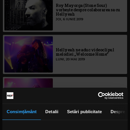
Roy Mayorga (Stone Sour)
vorbește despre colaborarea sa cu
Hellyeah
JOI, 6 IUNIE 2019
Hellyeah ne aduc videoclipul
melodiei „Welcome Home”
LUNI, 20 MAI 2019
Hellyeah vor lansa albumul
„Welcome Home” în septembrie
JOI, 16 MAI 2019
Consimțământ
Detalii
Setări publicitate
Despre