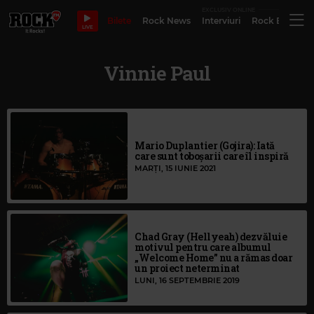
EXCLUSIV ONLINE
Bilete
Rock News
Interviuri
Rock Evergre
LIVE
Vinnie Paul
Mario Duplantier (Gojira): Iată
care sunt toboșarii care îl inspiră
MARȚI, 15 IUNIE 2021
Chad Gray (Hellyeah) dezvăluie
motivul pentru care albumul
„Welcome Home” nu a rămas doar
un proiect neterminat
LUNI, 16 SEPTEMBRIE 2019