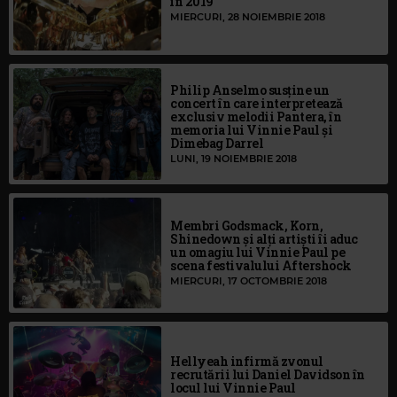
în 2019
MIERCURI, 28 NOIEMBRIE 2018
Philip Anselmo susține un
concert în care interpretează
exclusiv melodii Pantera, în
memoria lui Vinnie Paul și
Dimebag Darrel
LUNI, 19 NOIEMBRIE 2018
Membri Godsmack, Korn,
Shinedown și alți artiști îi aduc
un omagiu lui Vinnie Paul pe
scena festivalului Aftershock
MIERCURI, 17 OCTOMBRIE 2018
Hellyeah infirmă zvonul
recrutării lui Daniel Davidson în
locul lui Vinnie Paul