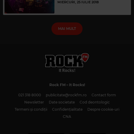
MIERCURI, 25 IULIE 2018
MAI MULT
Rock FM
– It Rocks!
021 318 8000
publicitate@rockfm.ro
Contact form
Newsletter
Date societate
Cod deontologic
Termeni și condiții
Confidențialitate
Despre cookie-uri
CNA