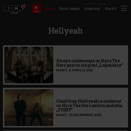
EXCLUSIV ONLINE
Bilete
Rock News
Interviuri
Rock Evergre
LIVE
Hellyeah
Atreyu colaborează cu Hyro The
Hero pentru singleul „Legendary”
MARȚI, 6 APRILIE 2021
Chad Gray (Hellyeah) a colaborat
cu Hyro The Hero pentru melodia
„FIGHT”
MARȚI, 15 DECEMBRIE 2020