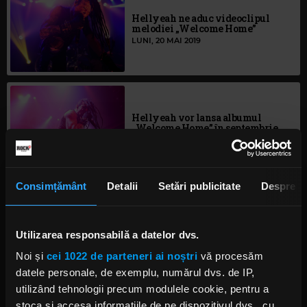
Hellyeah ne aduc videoclipul
melodiei „Welcome Home”
LUNI, 20 MAI 2019
Hellyeah vor lansa albumul
„Welcome Home” în septembrie
JOI, 16 MAI 2019
Consimțământ
Detalii
Setări publicitate
Despre
Hellyeah: Iată cum a decurs
primul concert alături de Roy
Mayorga
Utilizarea responsabilă a datelor dvs.
MARȚI, 14 MAI 2019
Noi și
cei 1022 de parteneri ai noștri
vă procesăm
datele personale, de exemplu, numărul dvs. de IP,
utilizând tehnologii precum modulele cookie, pentru a
stoca și accesa informațiile de pe dispozitivul dvs., cu