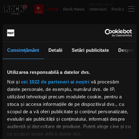
EXCLUSIV ONLINE
Bilete
Rock News
Interviuri
Rock Evergre
LIVE
Rock and Roll Hall of Fame 2022
Consimțământ
Detalii
Setări publicitate
Despre
Colecția specială de artiști de pe
albumul rock al lui Dolly Parton
Utilizarea responsabilă a datelor dvs.
IRINA-MARIA MARINESCU
JOI, 19 IANUARIE 2023
Noi și
cei 1022 de parteneri ai noștri
vă procesăm
datele personale, de exemplu, numărul dvs. de IP,
utilizând tehnologii precum modulele cookie, pentru a
stoca și accesa informațiile de pe dispozitivul dvs., cu
Tot ce trebuie să știi despre Rock
And Roll Hall Of Fame
scopul de a vă oferi publicitate și conținut personalizate,
IRINA-MARIA MARINESCU
evaluări ale publicității și conținutului, informații despre
MARȚI, 8 NOIEMBRIE 2022
audiență și dezvoltare de produse. Puteți alege cine și cu
ce scopuri poate utiliza datele dvs.