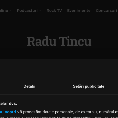
nline
Podcasturi
Rock TV
Evenimente
Concursuri
Radu Tincu
Detalii
Setări publicitate
telor dvs.
ai noștri
vă procesăm datele personale, de exemplu, numărul dvs.