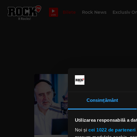
Bilete
Rock News
Exclusiv O
LIVE
Consimțământ
Utilizarea responsabilă a da
Noi și
cei 1022 de parteneri 