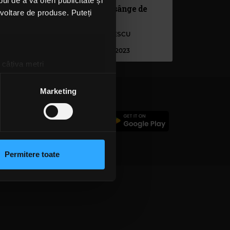
l de a vă oferi publicitate și
Alternosfera are sânge de
ezvoltare de produse. Puteți
an
rocker
IRINA-MARIA MARINESCU
VINERI, 20 IANUARIE 2023
 câțiva metri
amprentare)
țele la
secțiunea cu detalii
.
Marketing
c
 sociale și pentru a analiza
rmații cu privire la modul în
n urma folosirii serviciilor
Permitere toate
lizarea modulelor noastre