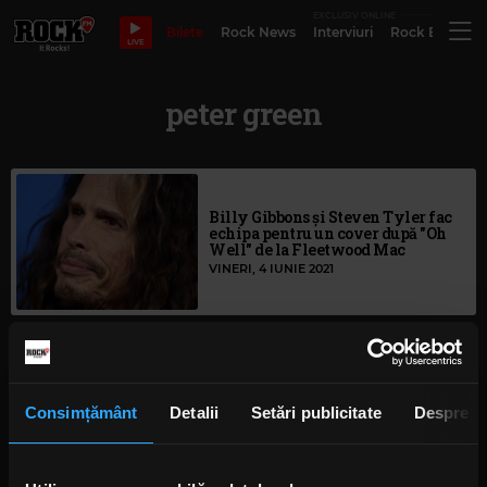
EXCLUSIV ONLINE
Bilete
Rock News
Interviuri
Rock Evergre
LIVE
peter green
Billy Gibbons și Steven Tyler fac
echipa pentru un cover după "Oh
Well" de la Fleetwood Mac
VINERI, 4 IUNIE 2021
Colaborare David Gilmour-Peter
Green pe noua versiune a
clasicului Fleetwood Mac, "Need
Consimțământ
Detalii
Setări publicitate
Despre
Your Love So Bad”
VINERI, 30 APRILIE 2021