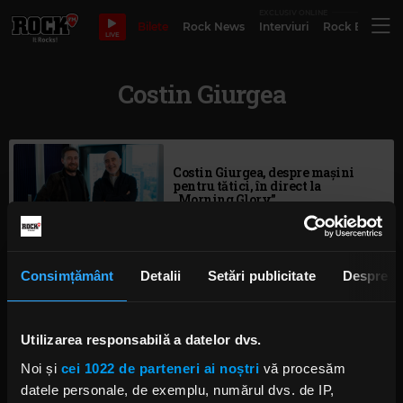
EXCLUSIV ONLINE
Bilete
Rock News
Interviuri
Rock Evergre
LIVE
Costin Giurgea
Costin Giurgea, despre mașini
pentru tătici, în direct la
„Morning Glory”
IRINA-MARIA MARINESCU
MARȚI, 5 MAI 2026
Consimțământ
Detalii
Setări publicitate
Despre
De vorbă cu jurnalistul Costin
Giurgea despre aventurile din
Namibia
Utilizarea responsabilă a datelor dvs.
IRINA-MARIA MARINESCU
JOI, 6 IUNIE 2024
Noi și
cei 1022 de parteneri ai noștri
vă procesăm
datele personale, de exemplu, numărul dvs. de IP,