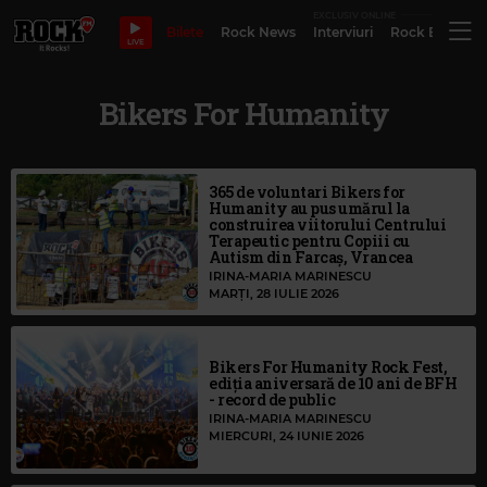
EXCLUSIV ONLINE
Bilete
Rock News
Interviuri
Rock Evergre
LIVE
Bikers For Humanity
365 de voluntari Bikers for
Humanity au pus umărul la
construirea viitorului Centrului
Terapeutic pentru Copiii cu
Autism din Farcaș, Vrancea
IRINA-MARIA MARINESCU
MARȚI, 28 IULIE 2026
Bikers For Humanity Rock Fest,
ediția aniversară de 10 ani de BFH
- record de public
IRINA-MARIA MARINESCU
MIERCURI, 24 IUNIE 2026