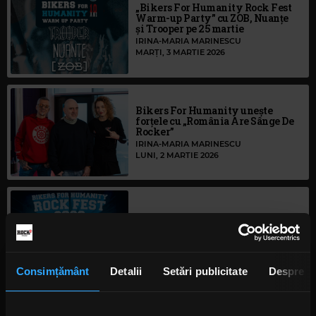
„Bikers For Humanity Rock Fest
Warm-up Party” cu ZOB, Nuanțe
și Trooper pe 25 martie
IRINA-MARIA MARINESCU
MARȚI, 3 MARTIE 2026
Bikers For Humanity unește
forțele cu „România Are Sânge De
Rocker”
IRINA-MARIA MARINESCU
LUNI, 2 MARTIE 2026
BIKERS FOR HUMANITY ROCK
FEST V - EDIȚIE ANIVERSARĂ
LUNI, 6 OCTOMBRIE 2025
Consimțământ
Detalii
Setări publicitate
Despre