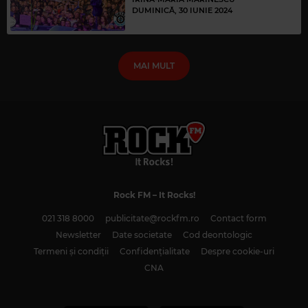
DUMINICĂ, 30 IUNIE 2024
MAI MULT
Rock FM
– It Rocks!
021 318 8000
publicitate@rockfm.ro
Contact form
Newsletter
Date societate
Cod deontologic
Termeni și condiții
Confidențialitate
Despre cookie-uri
CNA