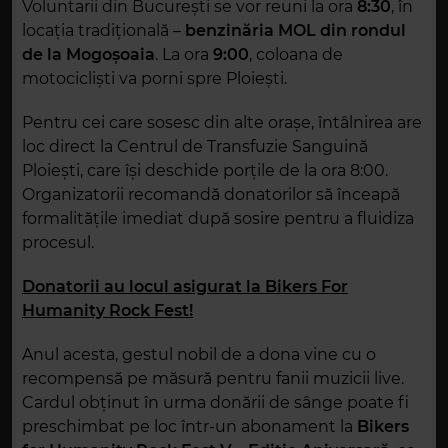
Voluntarii din București se vor reuni la ora
8:30
, în
locația tradițională –
benzinăria MOL din rondul
de la Mogoșoaia
. La ora
9:00
, coloana de
motocicliști va porni spre Ploiești.
Pentru cei care sosesc din alte orașe, întâlnirea are
loc direct la Centrul de Transfuzie Sanguină
Ploiești, care își deschide porțile de la ora 8:00.
Organizatorii recomandă donatorilor să înceapă
formalitățile imediat după sosire pentru a fluidiza
procesul.
Donatorii au locul asigurat la Bikers For
Humanity Rock Fest!
Anul acesta, gestul nobil de a dona vine cu o
recompensă pe măsură pentru fanii muzicii live.
Cardul obținut în urma donării de sânge poate fi
preschimbat pe loc într-un abonament la
Bikers