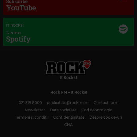
Subscribe
YouTube
IT ROCKS!
Listen
Spotify
Rock FM
– It Rocks!
021 318 8000
publicitate@rockfm.ro
Contact form
Newsletter
Magic Classic Music
Date societate
Cod deontologic
Termeni și condiții
Confidențialitate
Despre cookie-uri
EDVARD GRIEG
–
PEER GYNT SUITE NO. 1, OP. 46: I. MORNING MOOD
CNA