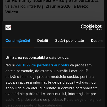
for Humanity Rock Fest V – Ediție Aniversară
, ce
va avea loc între
18 și 21 iunie 2026, la Brezoi,
Vâlcea
.
Dincolo de nevoia acută de sânge din spitale,
campania are și o componentă socială vitală.
Cardurile valorice oferite de donatori către BFH vor
fi utilizate integral pentru achiziționarea
Consimțământ
Detalii
Setări publicitate
Despre
produselor necesare
„Kitului de Supraviețuire”
.
Aceste kituri sunt acordate de
Asociația ANAIS
persoanelor care sunt victime ale violenței
Utilizarea responsabilă a datelor dvs.
domestice și au nevoie de un start sigur într-o
Noi și
cei 1022 de parteneri ai noștri
vă procesăm
viață nouă.
datele personale, de exemplu, numărul dvs. de IP,
utilizând tehnologii precum modulele cookie, pentru a
MOTOCICLIȘTI SAU NU, toți sunteți bine-primiți la
stoca și accesa informațiile de pe dispozitivul dvs., cu
acțiune! Fiecare donator salvează vieți!
scopul de a vă oferi publicitate și conținut personalizate,
evaluări ale publicității și conținutului, informații despre
Împreună suntem Bikers For Humanity!
audiență și dezvoltare de produse. Puteți alege cine și cu
ce scopuri poate utiliza datele dvs.
BIKERS FOR HUMANITY
BIKERS FOR HUMANITY ROCK FEST 2026