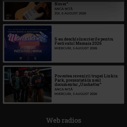
continuați să utilizați website-ul nostru, sunteți de acord
Never”
cu utilizarea modulelor noastre cookie.
ANCA NIȚĂ
JOI, 6 AUGUST 2026
S-au deschis înscrierile pentru
Festivalul Mamaia 2026
MIERCURI, 5 AUGUST 2026
Povestea revenirii trupei Linkin
Park, prezentată în noul
documentar „Unshatter”
ANCA NIȚĂ
MIERCURI, 5 AUGUST 2026
Web radios