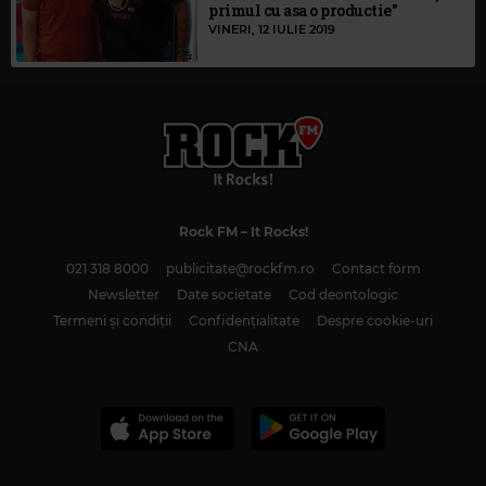
primul cu asa o productie"
VINERI, 12 IULIE 2019
Rock FM
– It Rocks!
021 318 8000
publicitate@rockfm.ro
Contact form
Newsletter
Date societate
Cod deontologic
Termeni și condiții
Confidențialitate
Despre cookie-uri
CNA