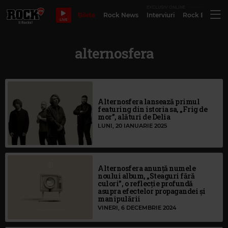
EXCLUSIV ONLINE
Bilete
Rock News
Interviuri
Rock Evergre
LIVE
alternosfera
Alternosfera lansează primul
featuring din istoria sa, „Frig de
mor”, alături de Delia
LUNI, 20 IANUARIE 2025
Alternosfera anunță numele
noului album, „Steaguri fără
culori”, o reflecție profundă
asupra efectelor propagandei și
manipulării
VINERI, 6 DECEMBRIE 2024