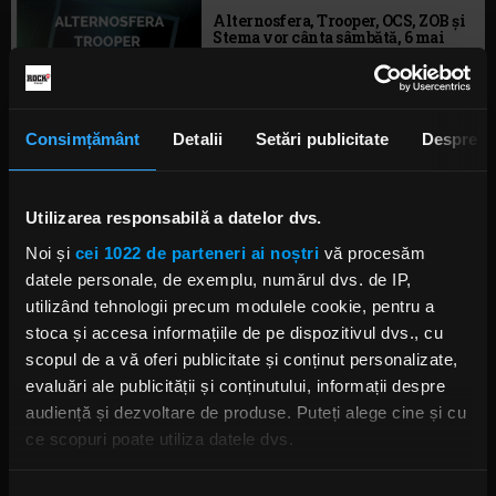
Alternosfera, Trooper, OCS, ZOB și
Stema vor cânta sâmbătă, 6 mai
2023, la Arenele Romane
LUNI, 24 APRILIE 2023
Consimțământ
Detalii
Setări publicitate
Despre
Sfântu’ Dragobete la „Morning
Glory cu Răzvan Exarhu”
Utilizarea responsabilă a datelor dvs.
IRINA-MARIA MARINESCU
VINERI, 24 FEBRUARIE 2023
Noi și
cei 1022 de parteneri ai noștri
vă procesăm
datele personale, de exemplu, numărul dvs. de IP,
utilizând tehnologii precum modulele cookie, pentru a
stoca și accesa informațiile de pe dispozitivul dvs., cu
Alternosfera lansează „Imnuri de
război” și anunță datele turneului
scopul de a vă oferi publicitate și conținut personalizate,
național
evaluări ale publicității și conținutului, informații despre
MARȚI, 21 FEBRUARIE 2023
audiență și dezvoltare de produse. Puteți alege cine și cu
ce scopuri poate utiliza datele dvs.
Dacă ne permiteți, am dori, de asemenea: