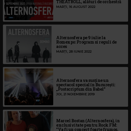
THEATROLL, alături de orchestră
MARȚI, 16 AUGUST 2022
Alternosfera pe 9 iulie la
Romexpo: Program si reguli de
acces
MARȚI, 28 IUNIE 2022
Alternosfera va susține un
spectacol special în București:
„Postscriptum din Babel”
JOI, 21 NOIEMBRIE 2019
Marcel Bostan (Alternosfera), in
exclusivitate pentru Rock FM:
"Va fi un concert foarte frumos,