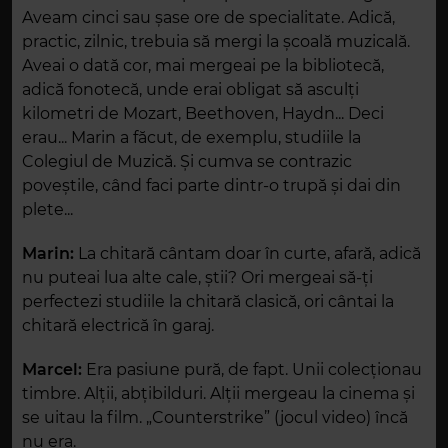
Aveam cinci sau șase ore de specialitate. Adică,
practic, zilnic, trebuia să mergi la școală muzicală.
Aveai o dată cor, mai mergeai pe la bibliotecă,
adică fonotecă, unde erai obligat să asculți
kilometri de Mozart, Beethoven, Haydn... Deci
erau... Marin a făcut, de exemplu, studiile la
Colegiul de Muzică. Și cumva se contrazic
poveștile, când faci parte dintr-o trupă și dai din
plete...
Marin:
La chitară cântam doar în curte, afară, adică
nu puteai lua alte cale, știi? Ori mergeai să-ți
perfectezi studiile la chitară clasică, ori cântai la
chitară electrică în garaj.
Marcel:
Era pasiune pură, de fapt. Unii colecționau
timbre. Alții, abțibilduri. Alții mergeau la cinema și
se uitau la film. „Counterstrike” (jocul video) încă
nu era.