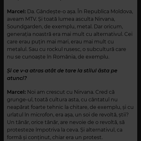
Marcel:
Da. Gândește-o așa. În Republica Moldova,
aveam MTV. Și toată lumea asculta Nirvana,
Soundgarden, de exemplu, metal. Dar oricum,
generația noastră era mai mult cu alternativul. Cei
care erau puțin mai mari, erau mai mult cu
metalul. Sau cu rockul rusesc, o subcultură care
nu se cunoaște în România, de exemplu.
Și ce v-a atras atât de tare la stilul ăsta pe
atunci?
Marcel:
Noi am crescut cu Nirvana. Cred că
grunge-ul, toată cultura asta, cu cântatul nu
neapărat foarte tehnic la chitare, de exemplu, și cu
urlatul în microfon, era așa, un soi de revoltă, știi?
Un tânăr, orice tânăr, are nevoie de o revoltă, să
protesteze împotriva la ceva. Și alternativul, ca
formă și conținut, chiar era un protest.