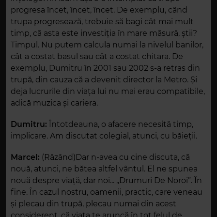
progresa încet, încet, încet. De exemplu, când
trupa progresează, trebuie să bagi cât mai mult
timp, că asta este investiția în mare măsură, știi?
Timpul. Nu putem calcula numai la nivelul banilor,
cât a costat basul sau cât a costat chitara. De
exemplu, Dumitru în 2001 sau 2002 s-a retras din
trupă, din cauza că a devenit director la Metro. Și
deja lucrurile din viața lui nu mai erau compatibile,
adică muzica și cariera.
Dumitru:
Întotdeauna, o afacere necesită timp,
implicare. Am discutat colegial, atunci, cu băieții.
Marcel:
(Râzând)Dar n-avea cu cine discuta, că
nouă, atunci, ne bătea altfel vântul. El ne spunea
nouă despre viață, dar noi... „Drumuri De Noroi”. În
fine. În cazul nostru, oamenii, practic, care veneau
și plecau din trupă, plecau numai din acest
considerent, că viața te aruncă în tot felul de