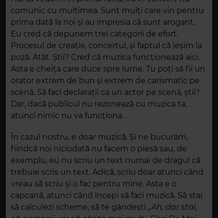
comunic cu mulțimea. Sunt mulți care vin pentru
prima dată la noi și au impresia că sunt arogant.
Eu cred că depunem trei categorii de efort.
Procesul de creație, concertul, și faptul că ieșim la
poză. Atât. Știi? Cred că muzica funcționează aici.
Asta e cheița care duce spre lume. Tu poți să fii un
orator extrem de bun și extrem de carismatic pe
scenă. Să faci declarații ca un actor pe scenă, știi?
Dar, dacă publicul nu rezonează cu muzica ta,
atunci nimic nu va funcționa.
În cazul nostru, e doar muzică. Și ne bucurăm,
fiindcă noi niciodată nu facem o piesă sau, de
exemplu, eu nu scriu un text numai de dragul că
trebuie scris un text. Adică, scriu doar atunci când
vreau să scriu și o fac pentru mine. Asta e o
capcană, atunci când începi să faci muzică. Să stai
să calculezi scheme, să te gândești
„Ah, dar stai,