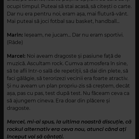
ocupi timpul. Puteai să stai acasă, să citești o carte.
Dar nu era pentru noi, eram așa, mai flutură-vânt.
Mai puteai să joci fotbal sau basket, handball...
Marin:
Ieșeam, ne jucam... Dar nu eram sportivi.
(Râde)
Marcel:
Noi aveam dragoste și pasiune față de
muzică. Ascultam rock. Cumva atmosfera în sine,
să te afli într-o sală de repetiții, să dai din plete, să
faci gălăgie, să terorizezi vecinii era foarte atractiv.
Și nu aveam un plan propriu-zis să creștem, decât
așa, pas cu pas, test după test. Nu făceam ceva ca
să ajungem cineva. Era doar din plăcere și
dragoste.
Marcel, mi-ai spus, la ultima noastră discuție, că
rockul alternativ era ceva nou, atunci când ați
început voi să cântați.