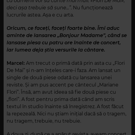
că oamenii vor să cânte mai mult «Flori De Mai»,
deci așa trebuie să sune...”
. Nu funcționează
lucrurile astea. Așa e cu arta.
Oricum, ce faceți, faceți foarte bine. Îmi aduc
aminte de lansarea „Bonjour Madame”, când se
lansase piesa cu patru ore înainte de concert,
iar lumea deja știa versurile la cântare.
Marcel:
Am trecut o primă dată prin asta cu „Flori
De Mai” și n-am înțeles care-i faza. Am lansat un
single de două piese odată cu lansarea unei
reviste. Și am pus accent pe cântecul „Mariane
Flori”. Însă, am avut ideea să fie două piese cu
„flori”. A fost pentru prima dată când am scris
textul în studio înainte să înregistrez. A fost făcut
la repezeală. Nici nu știam inițial dacă să o tragem,
nu tragem, trebuie, nu trebuie.
A doua zi, după ce a apărut revista, aveam concert.