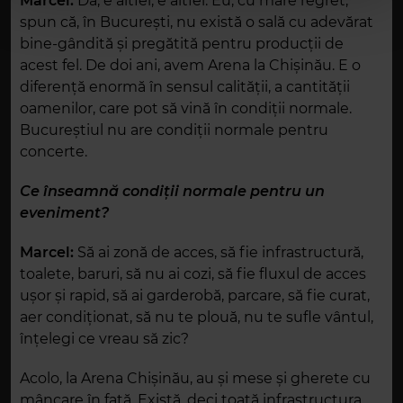
Marcel:
Da, e altfel, e altfel. Eu, cu mare regret,
spun că, în București, nu există o sală cu adevărat
bine-gândită și pregătită pentru producții de
acest fel. De doi ani, avem Arena la Chișinău. E o
diferență enormă în sensul calității, a cantității
oamenilor, care pot să vină în condiții normale.
Bucureștiul nu are condiții normale pentru
concerte.
Ce înseamnă condiții normale pentru un
eveniment?
Marcel:
Să ai zonă de acces, să fie infrastructură,
toalete, baruri, să nu ai cozi, să fie fluxul de acces
ușor și rapid, să ai garderobă, parcare, să fie curat,
aer condiționat, să nu te plouă, nu te sufle vântul,
înțelegi ce vreau să zic?
Acolo, la Arena Chișinău, au și mese și gherete cu
mâncare în față. Există, deci toată infrastructura