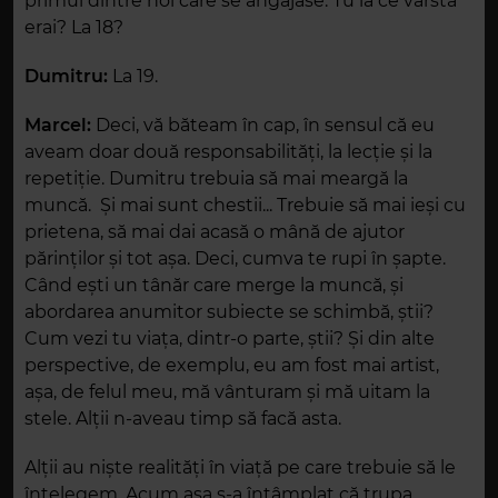
primul dintre noi care se angajase. Tu la ce vârstă
erai? La 18?
Dumitru:
La 19.
Marcel:
Deci, vă băteam în cap, în sensul că eu
aveam doar două responsabilități, la lecție și la
repetiție. Dumitru trebuia să mai meargă la
muncă. Și mai sunt chestii... Trebuie să mai ieși cu
prietena, să mai dai acasă o mână de ajutor
părinților și tot așa. Deci, cumva te rupi în șapte.
Când ești un tânăr care merge la muncă, și
abordarea anumitor subiecte se schimbă, știi?
Cum vezi tu viața, dintr-o parte, știi? Și din alte
perspective, de exemplu, eu am fost mai artist,
așa, de felul meu, mă vânturam și mă uitam la
stele. Alții n-aveau timp să facă asta.
Alții au niște realități în viață pe care trebuie să le
înțelegem. Acum așa s-a întâmplat că trupa