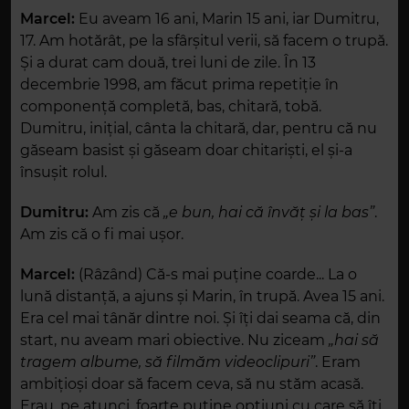
Marcel:
Eu aveam 16 ani, Marin 15 ani, iar Dumitru,
17. Am hotărât, pe la sfârșitul verii, să facem o trupă.
Și a durat cam două, trei luni de zile. În 13
decembrie 1998, am făcut prima repetiție în
componență completă, bas, chitară, tobă.
Dumitru, inițial, cânta la chitară, dar, pentru că nu
găseam basist și găseam doar chitariști, el și-a
însușit rolul.
Dumitru:
Am zis că
„e bun, hai că învăț și la bas”
.
Am zis că o fi mai ușor.
Marcel:
(Râzând) Că-s mai puține coarde... La o
lună distanță, a ajuns și Marin, în trupă. Avea 15 ani.
Era cel mai tânăr dintre noi. Și îți dai seama că, din
start, nu aveam mari obiective. Nu ziceam
„hai să
tragem albume, să filmăm videoclipuri”
. Eram
ambițioși doar să facem ceva, să nu stăm acasă.
Erau, pe atunci, foarte puține opțiuni cu care să îți