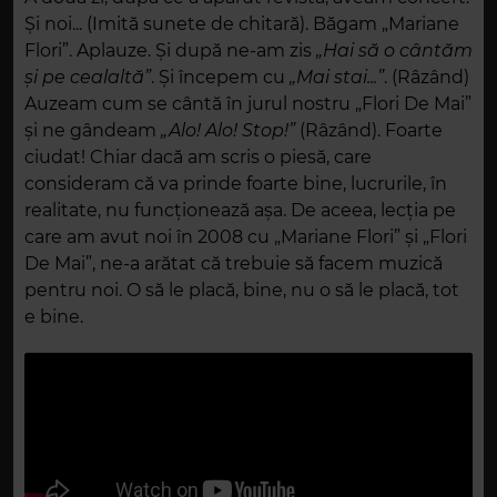
Și noi... (Imită sunete de chitară). Băgam „Mariane
Flori”. Aplauze. Și după ne-am zis
„Hai să o cântăm
și pe cealaltă”
. Și începem cu
„Mai stai...”
. (Râzând)
Auzeam cum se cântă în jurul nostru „Flori De Mai”
și ne gândeam
„Alo! Alo! Stop!”
(Râzând). Foarte
ciudat! Chiar dacă am scris o piesă, care
consideram că va prinde foarte bine, lucrurile, în
realitate, nu funcționează așa. De aceea, lecția pe
care am avut noi în 2008 cu „Mariane Flori” și „Flori
De Mai”, ne-a arătat că trebuie să facem muzică
pentru noi. O să le placă, bine, nu o să le placă, tot
e bine.