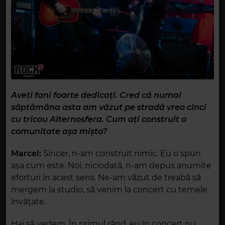
Aveți fani foarte dedicați. Cred că numai
săptămâna asta am văzut pe stradă vreo cinci
cu tricou Alternosfera. Cum ați construit o
comunitate așa mișto?
Marcel:
Sincer, n-am construit nimic. Eu o spun
așa cum este. Noi, niciodată, n-am depus anumite
eforturi în acest sens. Ne-am văzut de treabă să
mergem la studio, să venim la concert cu temele
învățate.
Hai să vedem. În primul rând, eu în concert nu