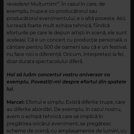
revedere! Mulțumim!”
. În cazul în care, de
exemplu, trupa e co-producătorul sau
producătorul evenimentului, e o altă poveste. Aici,
lucrează foarte mult echipa tehnică, fiindcă
eforturile pe care le depun artiști în scenă, ele sunt
aceleași. Că e un concert cu producție personală, o
cântare pentru 500 de oameni sau că e un festival,
nu face nici o diferență. Oricum, interpretezi la fel,
doar durata spectacolului diferă.
Hai să luăm concertul vostru aniversar ca
exemplu. Povestiți-mi despre efortul din spatele
lui.
Marcel:
Efortul e simplu. Există diferite trupe, care
au diferite abordări. De exemplu, în cazul nostru,
avem o echipă tehnică care se implică în
pregătirea oricărui eveniment, se pregătesc
scheme de scenă, cu amplasamente de lumini, cu