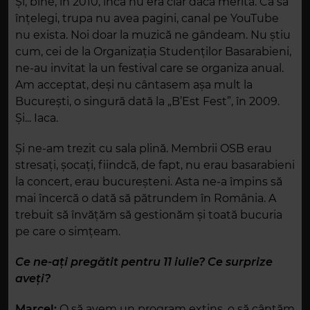
Și, bine, în 2010, încă nu era clar dacă merita. Ca să
înțelegi, trupa nu avea pagini, canal pe YouTube
nu exista. Noi doar la muzică ne gândeam. Nu știu
cum, cei de la Organizația Studenților Basarabieni,
ne-au invitat la un festival care se organiza anual.
Am acceptat, deși nu cântasem așa mult la
București, o singură dată la „B’Est Fest”, în 2009.
Și... Iaca.
Și ne-am trezit cu sala plină. Membrii OSB erau
stresați, șocați, fiindcă, de fapt, nu erau basarabieni
la concert, erau bucureșteni. Asta ne-a împins să
mai încercă o dată să pătrundem în România. A
trebuit să învățăm să gestionăm și toată bucuria
pe care o simțeam.
Ce ne-ați pregătit pentru 11 iulie? Ce surprize
aveți?
Marcel:
O să avem un program extins, o să cântăm