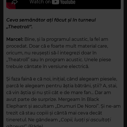
Ceva semănător ați făcut și în turneul
„Theatroll”.
Marcel:
Bine, și la programul acustic, la fel am
procedat. Doar că e foarte mult material care,
oricum, nu reușești să-l integrezi doar în
„Theatroll” sau în program acustic. Unele piese
trebuie cântate în versiune electrică.
Și faza faină e că noi, inițial, când alegeam piesele,
parcă le alegeam pentru ăștia bătrâni, știi? A, stai,
că vin ăștia și nu știi cât e de mare fan... Dar am
avut parte de surprize. Mergeam în Black
Elephant și ascultam „Drumuri De Noroi”. Și ne-am
trezit că stau copiii și cântă mai ceva decât
tineretul. Ne gândeam
„Copii, luați și ascultați
altceva!”
. (Râde)