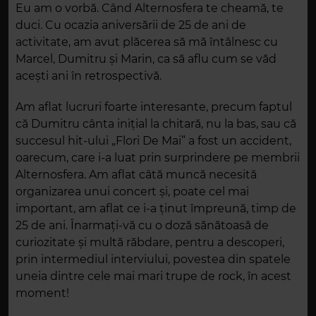
Eu am o vorbă. Când Alternosfera te cheamă, te
duci. Cu ocazia aniversării de 25 de ani de
activitate, am avut plăcerea să mă întâlnesc cu
Marcel, Dumitru și Marin, ca să aflu cum se văd
acești ani în retrospectivă.
Am aflat lucruri foarte interesante, precum faptul
că Dumitru cânta inițial la chitară, nu la bas, sau că
succesul hit-ului „Flori De Mai” a fost un accident,
oarecum, care i-a luat prin surprindere pe membrii
Alternosfera. Am aflat câtă muncă necesită
organizarea unui concert și, poate cel mai
important, am aflat ce i-a ținut împreună, timp de
25 de ani. Înarmați-vă cu o doză sănătoasă de
curiozitate și multă răbdare, pentru a descoperi,
prin intermediul interviului, povestea din spatele
uneia dintre cele mai mari trupe de rock, în acest
moment!