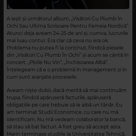
A ieșit și următorul album, „Visători Cu Plumb În
Ochi Sau Ultima Scrisoare Pentru Femeia Nordică”.
Atunci deja aveam 24-25 de ani și, cumva, lucrurile
mai luau contur. Era clar că ceva nu era ok.
Problema nu putea fi la conținut, fiindcă piesele
din „Visători Cu Plumb În Ochi” și acum se cântă în
concert. „Ploile Nu Vin”, „Închisoarea Albă”.
Înțelegeam că e o problemă în management și în
cum sunt aranjate procesele.
Aveam niște dubii, dacă merită să mai continuăm
trupa, fiindcă apăruseră facturile, apăruseră
obligațiile pe care trebuie să le aibă un tânăr. Eu
am terminat Studii Economice, cu care nu mă
identificam. Nu mă vedeam colaborator la bancă,
să stau să bat facturi. A fost greu să accept asta.
Marin terminase studiile la Universitatea Tehnică.