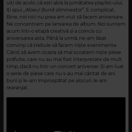
uiți de acolo, că ești abia la jumătatea playlist-ului,
îți spui
„Aloeu! Bună dimineața!”
. E complicat.
Bine, noi nici nu prea am vrut să facem aniversare.
Ne concentram pe lansarea de album. Noi suntem
acum într-o etapă creativă și a coincis cu
aniversarea asta. Până la urmă, ne-am lăsat
convinși că trebuie să facem niște evenimente.
Când, să avem ocazia să mai scoatem niște piese
prăfuite, care nu au mai fost interpretate de mult
timp, dacă nu într-un concert aniversar. Și am luat
o serie de piese care nu s-au mai cântat de ani
buni și le-am împrospătat pe alocuri, le-am
rearanjat.