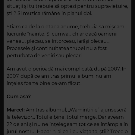
situații și tu trebuie să optezi pentru supraviețuire,
știi? Și muzica rămâne în planul doi.
Știam că de la o etapă anume, trebuia să mișcăm
lucrurile înainte. Și cumva... chiar dacă oamenii
veneau, plecau, se întorceau, iarăși plecau...
Procesele și continuitatea trupei nu a fost
perturbată de veniri sau plecări.
Am avut o perioadă mai complicată, după 2007. În
2007, după ce am tras primul album, nu am
înțeles foarte bine ce-am făcut.
Cum așa?
Marcel:
Am tras albumul, „Wamintirile” ajunseseră
la televizor... Totul e bine, totul merge. Dar aveam
22 de ani și nu ne înțelegeam tot ce se întâmpla în
jurul nostru. Habar n-ai ce-i cu viața ta, știi? Trece o