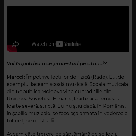
Voi împotriva a ce protestați pe atunci?
Marcel:
Împotriva lecțiilor de fizică (Râde). Eu, de
exemplu, făceam școală muzicală. Școala muzicală
din Republica Moldova vine cu tradițiile din
Uniunea Sovietică. E foarte, foarte academică și
foarte severă, strictă. Eu nu știu dacă, în România,
în școlile muzicale, se face așa armată în vederea a
tot ce ține de studii.
Aveam câte trei ore pe săptămână de solfegii.