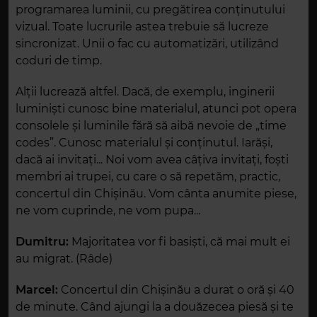
programarea luminii, cu pregătirea conținutului
vizual. Toate lucrurile astea trebuie să lucreze
sincronizat. Unii o fac cu automatizări, utilizând
coduri de timp.
Alții lucrează altfel. Dacă, de exemplu, inginerii
luminiști cunosc bine materialul, atunci pot opera
consolele și luminile fără să aibă nevoie de „time
codes”. Cunosc materialul și conținutul. Iarăși,
dacă ai invitați... Noi vom avea câțiva invitați, foști
membri ai trupei, cu care o să repetăm, practic,
concertul din Chișinău. Vom cânta anumite piese,
ne vom cuprinde, ne vom pupa...
Dumitru:
Majoritatea vor fi basiști, că mai mult ei
au migrat. (Râde)
Marcel:
Concertul din Chișinău a durat o oră și 40
de minute. Când ajungi la a douăzecea piesă și te