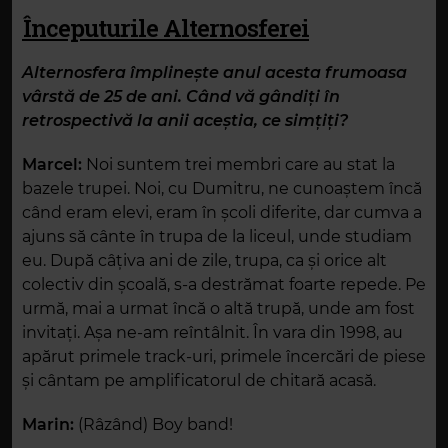
Începuturile Alternosferei
Alternosfera împlinește anul acesta frumoasa
vârstă de 25 de ani. Când vă gândiți în
retrospectivă la anii aceștia, ce simțiți?
Marcel:
Noi suntem trei membri care au stat la
bazele trupei. Noi, cu Dumitru, ne cunoaștem încă
când eram elevi, eram în școli diferite, dar cumva a
ajuns să cânte în trupa de la liceul, unde studiam
eu. După câțiva ani de zile, trupa, ca și orice alt
colectiv din școală, s-a destrămat foarte repede. Pe
urmă, mai a urmat încă o altă trupă, unde am fost
invitați. Așa ne-am reîntâlnit. În vara din 1998, au
apărut primele track-uri, primele încercări de piese
și cântam pe amplificatorul de chitară acasă.
Marin:
(Râzând) Boy band!