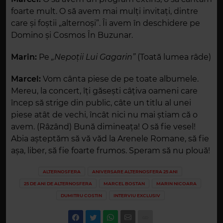
foarte mult. O să avem mai mulți invitați, dintre
care și foștii „alternoși”. Îi avem în deschidere pe
Domino și Cosmos În Buzunar.
Marin:
Pe
„Nepoții Lui Gagarin”
(Toată lumea râde)
Marcel:
Vom cânta piese de pe toate albumele.
Mereu, la concert, îți găsești câțiva oameni care
încep să strige din public, câte un titlu al unei
piese atât de vechi, încât nici nu mai știam că o
avem. (Râzând) Bună dimineața! O să fie vesel!
Abia așteptăm să vă văd la Arenele Romane, să fie
așa, liber, să fie foarte frumos. Speram să nu plouă!
ALTERNOSFERA
ANIVERSARE ALTERNOSFERA 25 ANI
25 DE ANI DE ALTERNOSFERA
MARCEL BOSTAN
MARIN NICOARA
DUMITRU COSTIN
INTERVIU EXCLUSIV