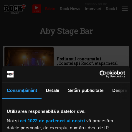
EXCLUSIV ONLINE
Bilete
Rock News
Interviuri
Rock Evergre
LIVE
Aby Stage Bar
Podiumul concursului
„Constelații Rock”, etapa metal
IRINA-MARIA MARINESCU
MIERCURI, 29 MAI 2024
Consimțământ
Detalii
Setări publicitate
Despre
Rock The Underground: Începe
concursul „Constelații Rock”
Utilizarea responsabilă a datelor dvs.
IRINA-MARIA MARINESCU
MARȚI, 14 MAI 2024
Noi și
cei 1022 de parteneri ai noștri
vă procesăm
datele personale, de exemplu, numărul dvs. de IP,