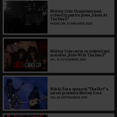
Mötley Crüe: Urmărește noul
videoclip pentru piesa „Shout At
The Devil”
MIERCURI, 8 IANUARIE 2020
Mötley Crüe revin cu videoclipul
melodiei „Ride With The Devil”
JOI, 31 OCTOMBRIE 2019
Nikki Sixx spune că "The Dirt" a
salvat prietenia Motley Crue
JOI, 26 SEPTEMBRIE 2019