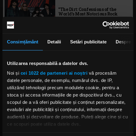
"The Dirt: Confessions of the
World's Most Notorious Rock
Band" va fi lansată ca audiobook
JOI, 20 IUNIE 2019
Consimțământ
Detalii
Setări publicitate
Despre
Motley Crue lansează un nou
videoclip pentru "Take Me To The
Top", cu imagini din "The Dirt"
Utilizarea responsabilă a datelor dvs.
LUNI, 3 IUNIE 2019
Noi și
cei 1022 de parteneri ai noștri
vă procesăm
datele personale, de exemplu, numărul dvs. de IP,
utilizând tehnologii precum modulele cookie, pentru a
stoca și accesa informațiile de pe dispozitivul dvs., cu
Biopicul "The Dirt" a crescut
scopul de a vă oferi publicitate și conținut personalizate,
vânzările muzicii Motley Crue
evaluări ale publicității și conținutului, informații despre
MARȚI, 2 APRILIE 2019
audiență și dezvoltare de produse. Puteți alege cine și cu
ce scopuri poate utiliza datele dvs.