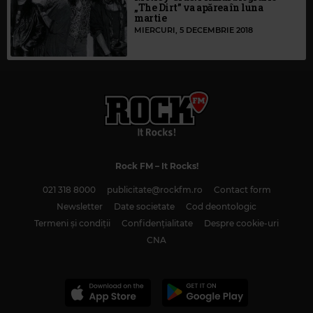
„The Dirt” va apărea în luna
martie
MIERCURI, 5 DECEMBRIE 2018
Rock FM
– It Rocks!
021 318 8000
publicitate@rockfm.ro
Contact form
Newsletter
Date societate
Cod deontologic
Termeni și condiții
Confidențialitate
Despre cookie-uri
CNA