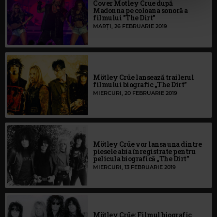
Cover Motley Crue după
Madonna pe coloana sonoră a
filmului "The Dirt"
MARȚI, 26 FEBRUARIE 2019
Mötley Crüe lansează trailerul
filmului biografic „The Dirt”
MIERCURI, 20 FEBRUARIE 2019
Mötley Crüe vor lansa una dintre
piesele abia înregistrate pentru
pelicula biografică „The Dirt”
MIERCURI, 13 FEBRUARIE 2019
Mötley Crüe: Filmul biografic