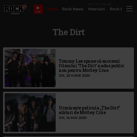
EXCLUSIV ONLINE
Bilete
Rock News
Interviuri
Rock Evergre
LIVE
The Dirt
Tommy Lee spune că succesul
filmului 'The Dirt' a adus public
nou pentru Motley Crue
JOI, 25 IUNIE 2020
Urmărește pelicula „The Dirt”
alături de Mötley Crüe
JOI, 14 MAI 2020