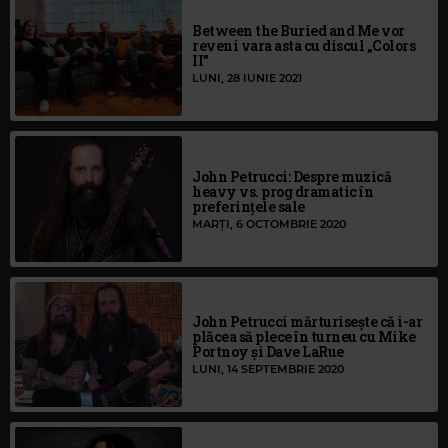
Between the Buried and Me vor
reveni vara asta cu discul „Colors
II”
LUNI, 28 IUNIE 2021
John Petrucci: Despre muzică
heavy vs. prog dramatic în
preferințele sale
MARȚI, 6 OCTOMBRIE 2020
John Petrucci mărturisește că i-ar
plăcea să plece în turneu cu Mike
Portnoy și Dave LaRue
LUNI, 14 SEPTEMBRIE 2020