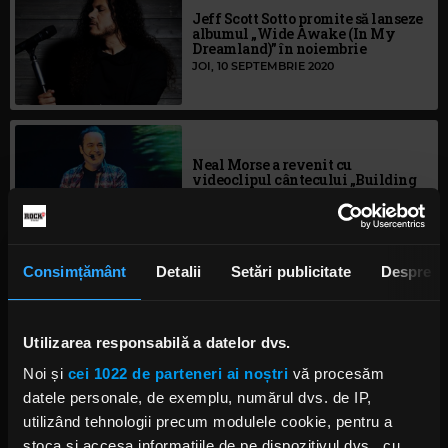
Jeff Scott Sotto promite să lanseze
albumul „Wide Awake (In My
Dreamland)” în noiembrie
JOI, 10 SEPTEMBRIE 2020
Neal Morse a revenit cu
videoclipul cântecului „Building
A Wall”
LUNI, 31 AUGUST 2020
Consimțământ
Detalii
Setări publicitate
Despre
John Petrucci clarifică
parametrii colaborării cu fostul
său coleg de trupă, Mike Portnoy
Utilizarea responsabilă a datelor dvs.
MARȚI, 11 AUGUST 2020
Noi și
cei 1022 de parteneri ai noștri
vă procesăm
datele personale, de exemplu, numărul dvs. de IP,
utilizând tehnologii precum modulele cookie, pentru a
stoca și accesa informațiile de pe dispozitivul dvs., cu