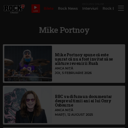
EXCLUSIV ONLINE
Bilete
Rock News
Interviuri
Rock Evergre
LIVE
Mike Portnoy
Mike Portnoy spune că este
ușurat că nu a fost invitat să se
alăture revenirii Rush
ANCA NIȚĂ
JOI, 5 FEBRUARIE 2026
BBC va difuza un documentar
despre ultimii ani ai lui Ozzy
Osbourne
ANCA NIȚĂ
MARȚI, 12 AUGUST 2025