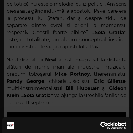
pe toți că nu este o melodiei cu iz politic. „Am scris
piesa asta gândindu-mă la apostolul Pavel care era
la procesul lui Ștefan, dar și despre zidul de
separare dintre evrei și arieni la momentul
respectiv. Chestii foarte biblice”.
„
Sola Gratia”
este, în totalitate, un album conceptual inspirat
din povestea de viață a apostolului Pavel.
Noul disc al lui
Neal
a fost înregistrat la distanță
alături de nume mari ale industriei muzicale,
precum toboșarul
Mike Portnoy
, thereministul
Randy George
, chitaristul/solistul
Eric Gillette
,
multi-instrumentalistul
Bill Hubauer
și
Gideon
Klein
.
„Sola Gratia”
va ajunge la urechile fanilor de
data de 11 septembrie.