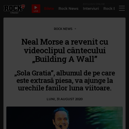
EXCLUSIV ONLINE
Bilete
Rock News
Interviuri
Rock Evergre
LIVE
ROCK NEWS
Neal Morse a revenit cu
videoclipul cântecului
„Building A Wall”
„Sola Gratia”, albumul de pe care
este extrasă piesa, va ajunge la
urechile fanilor luna viitoare.
LUNI, 31 AUGUST 2020