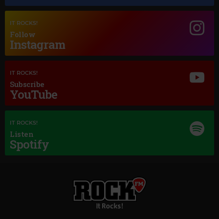
IT ROCKS!
Magic Jazz
Follow
Instagram
FRANK SINATRA
–
THE BEST IS YET TO COME
IT ROCKS!
Subscribe
YouTube
IT ROCKS!
Listen
Spotify