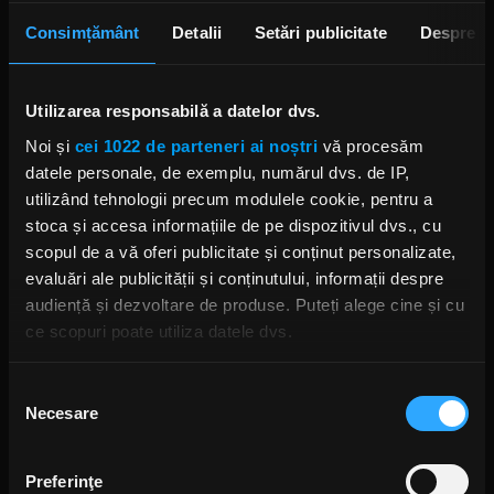
Consimțământ
Detalii
Setări publicitate
Despre
Utilizarea responsabilă a datelor dvs.
Foto: Instagram,
Neal Morse
Noi și
cei 1022 de parteneri ai noștri
vă procesăm
datele personale, de exemplu, numărul dvs. de IP,
utilizând tehnologii precum modulele cookie, pentru a
NEAL MORSE
ALBUM NOU NEAL MORSE
MIKE PORTNOY
stoca și accesa informațiile de pe dispozitivul dvs., cu
SOLA GRATIA
scopul de a vă oferi publicitate și conținut personalizate,
evaluări ale publicității și conținutului, informații despre
audiență și dezvoltare de produse. Puteți alege cine și cu
ce scopuri poate utiliza datele dvs.
Rock News
Dacă ne permiteți, am dori, de asemenea:
Selecția
Necesare
Să colectăm informațiile cu privire la locația dvs.
consimțământului
MAI MULT
geografică cu o exactitate de până la câțiva metri
Să vă identificăm dispozitivul scanândul-l în mod
Preferinţe
Green Day a lansat un canal
activ după caracteristici specifice (amprentare)