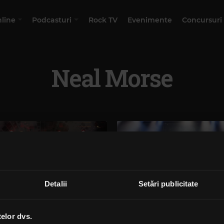
nline
Podcasturi
Rock TV
Evenimente
Concursuri
Neal Morse
Detalii
Setări publicitate
telor dvs.