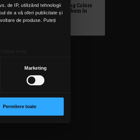
Supergrupul Flying Colors
 de IP, utilizând tehnologii
e
va reveni cu un album în
l de a vă oferi publicitate și
septembrie
ezvoltare de produse. Puteți
VINERI, 7 IUNIE 2019
 câțiva metri
amprentare)
țele la
secțiunea cu detalii
.
Marketing
 sociale și pentru a analiza
rmații cu privire la modul în
n urma folosirii serviciilor
Permitere toate
lizarea modulelor noastre