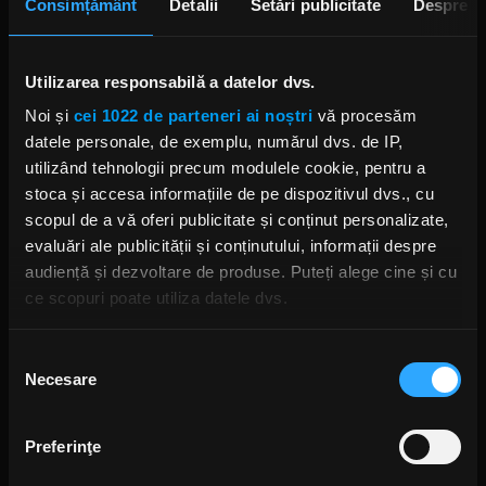
Consimțământ
Detalii
Setări publicitate
Despre
Kuarantine lansează un cover
după melodia „Heart Of Chrome”
(KISS)
Utilizarea responsabilă a datelor dvs.
LUNI, 29 IUNIE 2020
Noi și
cei 1022 de parteneri ai noștri
vă procesăm
datele personale, de exemplu, numărul dvs. de IP,
utilizând tehnologii precum modulele cookie, pentru a
stoca și accesa informațiile de pe dispozitivul dvs., cu
Mama lui Tom Morello a fost
diriginta chitaristului Adam
scopul de a vă oferi publicitate și conținut personalizate,
Jones (Tool)
evaluări ale publicității și conținutului, informații despre
MIERCURI, 4 SEPTEMBRIE 2019
audiență și dezvoltare de produse. Puteți alege cine și cu
ce scopuri poate utiliza datele dvs.
Dacă ne permiteți, am dori, de asemenea:
Selecția
Fozzy susțin un spectacol de
Necesare
Să colectăm informațiile cu privire la locația dvs.
consimțământului
neuitat în Uncasville
geografică cu o exactitate de până la câțiva metri
LUNI, 26 AUGUST 2019
Să vă identificăm dispozitivul scanândul-l în mod
Preferinţe
activ după caracteristici specifice (amprentare)