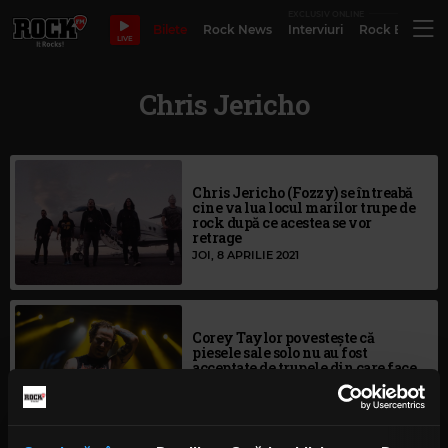
EXCLUSIV ONLINE
Bilete
Rock News
Interviuri
Rock Evergre
LIVE
Chris Jericho
Chris Jericho (Fozzy) se întreabă
cine va lua locul marilor trupe de
rock după ce acestea se vor
retrage
JOI, 8 APRILIE 2021
Corey Taylor povestește că
piesele sale solo nu au fost
acceptate de trupele din care face
parte
VINERI, 18 SEPTEMBRIE 2020