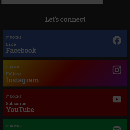
Let's connect
IT ROCKS!
Like
Facebook
IT ROCKS!
Follow
Instagram
Magic Jazz
IT ROCKS!
DINAH WASHINGTON
–
YOU DON'T KNOW WHAT LOVE IS
Subscribe
YouTube
IT ROCKS!