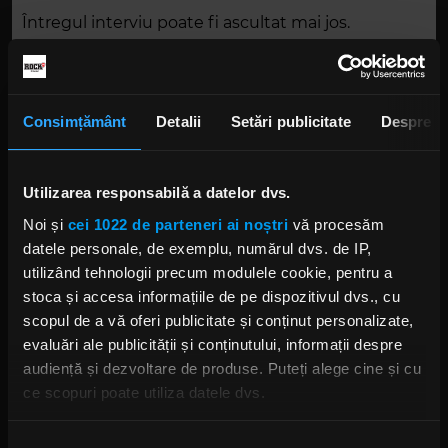
Întregul interviu poate fi ascultat mai jos.
Tu ce părere ai – este muzica rock pe moarte sau
nu?
Consimțământ
Detalii
Setări publicitate
Despre
Utilizarea responsabilă a datelor dvs.
Noi și
cei 1022 de parteneri ai noștri
vă procesăm
datele personale, de exemplu, numărul dvs. de IP,
utilizând tehnologii precum modulele cookie, pentru a
stoca și accesa informațiile de pe dispozitivul dvs., cu
Foto: Instagram,
Fozzy Official
,
@kindpunkfilm
scopul de a vă oferi publicitate și conținut personalizate,
evaluări ale publicității și conținutului, informații despre
CHRIS JERICHO
CHRIS JERICHO FOZZY
FOZZY
audiență și dezvoltare de produse. Puteți alege cine și cu
GENE SIMMONS KISS
GENE SIMMONS
IRON MAIDEN
JUDAS PRIEST
ce scopuri poate utiliza datele dvs.
METALLICA
Dacă ne permiteți, am dori, de asemenea:
Selecția