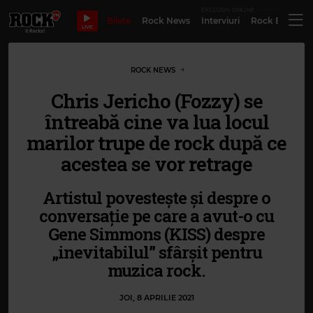
EXCLUSIV ONLINE
Bilete
Rock News
Interviuri
Rock Evergre
LIVE
ROCK NEWS
Chris Jericho (Fozzy) se
întreabă cine va lua locul
marilor trupe de rock după ce
acestea se vor retrage
Artistul povestește și despre o
conversație pe care a avut-o cu
Gene Simmons (KISS) despre
„inevitabilul” sfârșit pentru
muzica rock.
JOI, 8 APRILIE 2021