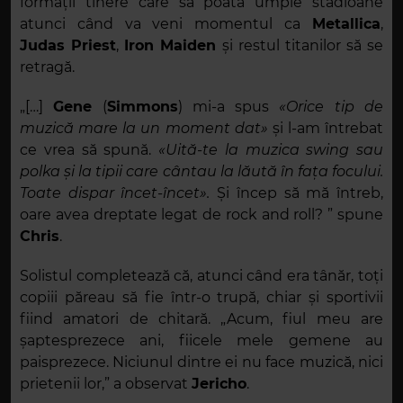
formații tinere care să poată umple stadioane
atunci când va veni momentul ca
Metallica
,
Judas Priest
,
Iron Maiden
și restul titanilor
să se
retragă.
„
[…
]
Gene
(
Simmons
) mi-a spus
«Orice tip de
muzică mare la un moment dat»
și l-am întrebat
ce vrea să spună.
«Uită-te la muzica swing sau
polka și la tipii care cântau la lăută în fața focului.
Toate dispar încet-încet».
Și încep să mă întreb,
oare avea dreptate legat de rock and roll? ” spune
Chris
.
Solistul completează că, atunci când era tânăr, toți
copiii păreau să fie într-o trupă, chiar și sportivii
fiind amatori de chitară. „Acum, fiul meu are
șaptesprezece ani, fiicele mele gemene au
paisprezece. Niciunul dintre ei nu face muzică, nici
prietenii lor,” a observat
Jericho
.