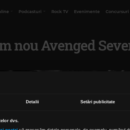
nline
Podcasturi
Rock TV
Evenimente
Concursuri
m nou Avenged Seve
Detalii
Setări publicitate
telor dvs.
ai noștri
vă procesăm datele personale, de exemplu, numărul dvs.