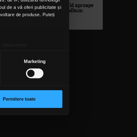
Avenged Sevenfold aproape
l de a vă oferi publicitate și
au terminat noul album
ezvoltare de produse. Puteți
MARȚI, 2 MARTIE 2021
 câțiva metri
amprentare)
țele la
secțiunea cu detalii
.
Marketing
 sociale și pentru a analiza
rmații cu privire la modul în
n urma folosirii serviciilor
Permitere toate
lizarea modulelor noastre