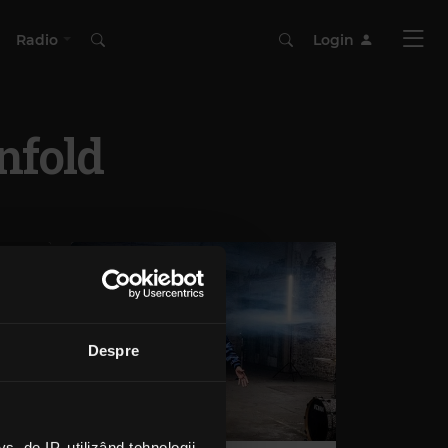
Radio
Login
nfold
Despre
 de IP, utilizând tehnologii