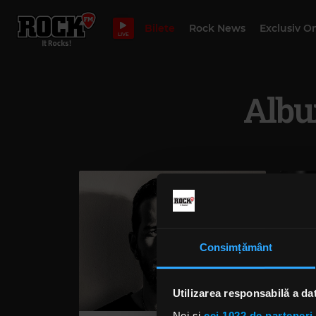
Bilete
Rock News
Exclusiv O
LIVE
Albu
Consimțământ
Utilizarea responsabilă a da
Noi și
cei 1022 de parteneri 