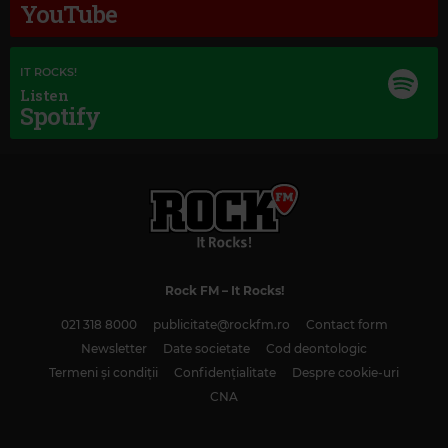
YouTube
IT ROCKS!
Listen
Spotify
Magic Classic Music
JOHANNES BRAHMS
–
TRAGIC OVERTURE, OP. 81
Rock FM
– It Rocks!
021 318 8000
publicitate@rockfm.ro
Contact form
Newsletter
Date societate
Cod deontologic
Termeni și condiții
Confidențialitate
Despre cookie-uri
CNA