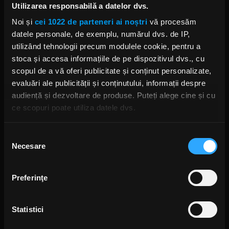
AVENGED SEVENFOLD
ALBUM NOU AVENGED SEVENFOLD
Utilizarea responsabilă a datelor dvs.
M. SHADOWS
Noi și
cei 1022 de parteneri ai noștri
vă procesăm
datele personale, de exemplu, numărul dvs. de IP,
utilizând tehnologii precum modulele cookie, pentru a
stoca și accesa informațiile de pe dispozitivul dvs., cu
scopul de a vă oferi publicitate și conținut personalizate,
Rock News
evaluări ale publicității și conținutului, informații despre
audiență și dezvoltare de produse. Puteți alege cine și cu
MAI MULT
ce scopuri poate utiliza datele dvs.
Dacă ne permiteți, am dori, de asemenea:
Selecția
Green Day a lansat un canal
YouTube cu transmisie non-stop
Necesare
Să colectăm informațiile cu privire la locația dvs.
consimțământului
și imagini nemaivăzute
geografică cu o exactitate de până la câțiva metri
ANCA NIȚĂ
2 ZILE ÎN URMĂ
Să vă identificăm dispozitivul scanândul-l în mod
Preferinţe
activ după caracteristici specifice (amprentare)
Găsiți mai multe informații despre procesarea datelor
Yngwie Malmsteen anunță
Statistici
dvs. personale și configurați-vă preferințele la
secțiunea
albumul Hell or High Water și
cu detalii
. Vă puteți modifica sau retrage oricând acordul
lansează single-ul „Now or