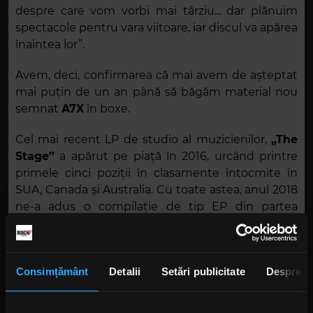
despre care vom vorbi mai târziu... dar plănuim
spectacole pentru vara viitoare, iar discul va apărea
înaintea lor”.
Avem, deci, confirmarea că mai avem de așteptat
mai puțin de un an până să băgăm material nou
semnat
A7X
în boxe.
Cel mai recent LP de studio al muzicienilor,
„The
Stage”
a apărut pe piață în 2016, urcând printre
primele cinci poziții în clasamente întocmite în
SUA, Canada și Australia. Cu toate astea, anul 2018
ne-a adus o compilație de tip EP din partea
Avenged Sevenfold
,
„Black Reign”
– o colecție
de melodii cu care formația a contribuit la coloana
sonoră a jocurilor
„Call of Duty: Black Ops”
.
Consimțământ
Detalii
Setări publicitate
Despre
Foto: Instagram,
Avenged Sevenfold
,
@rafacore