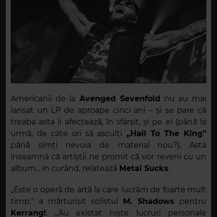
Americanii de la
Avenged Sevenfold
nu au mai
lansat un LP de aproape cinci ani – și se pare că
treaba asta îi afectează, în sfârșit, și pe ei (până la
urmă, de câte ori să asculți
„Hail To The King”
până simți nevoia de material nou?). Asta
înseamnă că artiștii ne promit că vor reveni cu un
album... în curând, relatează
Metal Sucks
.
„Este o operă de artă la care lucrăm de foarte mult
timp,” a mărturisit solistul
M. Shadows
pentru
Kerrang!
. „Au existat niște lucruri personale