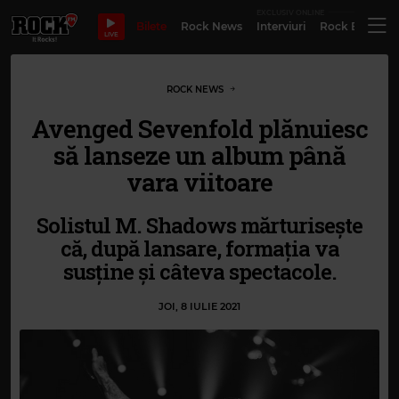
EXCLUSIV ONLINE
Bilete
Rock News
Interviuri
Rock Evergre
LIVE
ROCK NEWS
Avenged Sevenfold plănuiesc
să lanseze un album până
vara viitoare
Solistul M. Shadows mărturisește
că, după lansare, formația va
susține și câteva spectacole.
JOI, 8 IULIE 2021