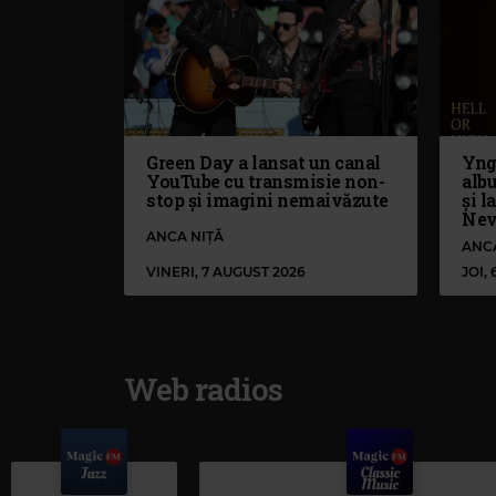
Green Day a lansat un canal
Yng
YouTube cu transmisie non-
alb
stop și imagini nemaivăzute
și l
Nev
ANCA NIȚĂ
ANC
VINERI, 7 AUGUST 2026
JOI,
Web radios