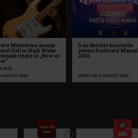
wie Malmsteen anunță
S-au deschis înscrierile
umul Hell or High Water
pentru Festivalul Mamai
ansează single-ul „Now or
2026
er”
A NIȚĂ
 6 AUGUST 2026
MIERCURI, 5 AUGUST 2026