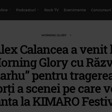
nline
Podcasturi
Rock TV
Evenimente
Concursuri
MORNING GLORY
lex Calancea a venit 
orning Glory cu Răz
arhu” pentru tragerea
orți a scenei pe care v
nta la KIMARO Festi