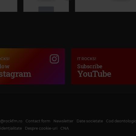
Magic Love
MAGIC LOVE
OCKS!
IT ROCKS!
low
Subscribe
stagram
YouTube
Kiss FM
ANGELINA JORDAN
–
LOVE DO
 OP. 81
te@rockfm.ro
Contact form
Newsletter
Date societate
Cod deontologi
dențialitate
Despre cookie-uri
CNA