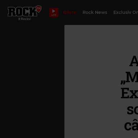
Bilete
Rock News
Exclusiv O
LIVE
A
„M
Ex
s
câ