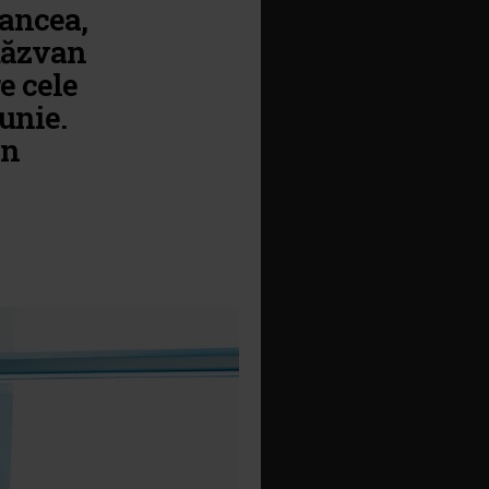
lancea,
Răzvan
e cele
unie.
in