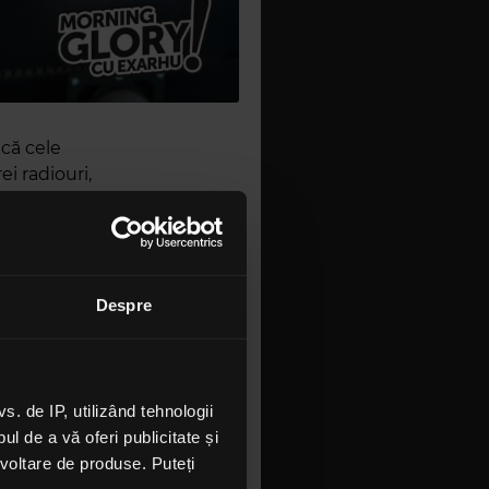
 că cele
ei radiouri,
g Glory cu
a de la
s prin
Despre
extras
Velea, i-a
 de IP, utilizând tehnologii
l de a vă oferi publicitate și
ezvoltare de produse. Puteți