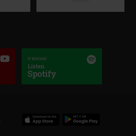
IT ROCKS!
Listen
Spotify
Kiss Festival Radio
KISS FESTIVAL RADIO
–
24/7 FESTIVAL HITS
N'T LET ME GO
c