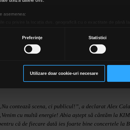
ate utiliza datele dvs.
 de asemenea:
le cu privire la locația dvs. geografică cu o exactitate de până la
ozitivul scanândul-l în mod activ după caracteristici specifice (
espre procesarea datelor dvs. personale și configurați-vă preferin
Preferinţe
Statistici
ge oricând acordul din Declarația despre modulele cookie.
rsonaliza conținutul și anunțurile, pentru a oferi funcții de rețele
im partenerilor de rețele sociale, de publicitate și de analize info
ceștia le pot combina cu alte informații oferite de dvs. sau culese î
Utilizare doar cookie-uri necesare
să continuați să utilizați website-ul nostru, sunteți de acord cu uti
„Nu contează scena, ci publicul!”, a declarat Alex Cal
„Venim cu multă energie! Abia aștept să cântăm la KI
pentru că de fiecare dată ies foarte bine concertele la B