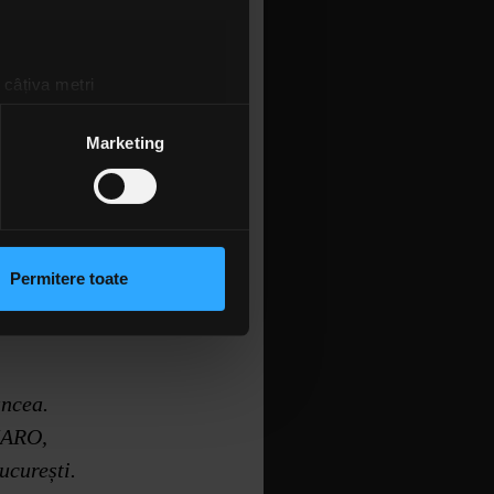
 câțiva metri
amprentare)
țele la
secțiunea cu detalii
.
Marketing
 sociale și pentru a analiza
rmații cu privire la modul în
n urma folosirii serviciilor
Permitere toate
lizarea modulelor noastre
ancea.
MARO,
ucurești.