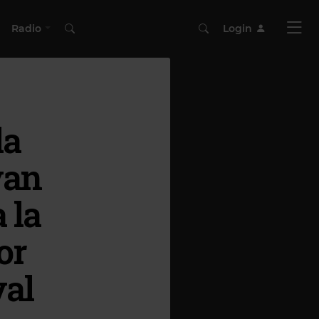
Radio
Login
la
van
 la
or
val