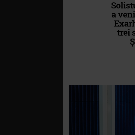
Solist
a ven
Exarh
trei
Ș