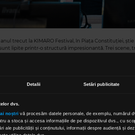
 anul trecut la KIMARO Festival, în Piața Constituției, știe
sunt lipite printr-o structură impresionantă. Trei scene, tr
i muzicale unele lângă celelalte. Azi-dimineață, la „Mornin
hu”, a avut loc tragerea la sorți a scenelor. Alex Calance
alancea a fost prezent în studio, iar Ștefan Bănică Jr. a ale
elefonică.
Detalii
Setări publicitate
ea a extras bilețelul cu „scenă stânga”, Ștefan Bănică a 
pta”, iar ultimului nume din line-up-ul de sâmbătă, Alex 
telor dvs.
ena din centru.
ai noștri
vă procesăm datele personale, de exemplu, numărul dvs.
u a stoca și accesa informațiile de pe dispozitivul dvs., cu scopu
ri ale publicității și conținutului, informații despre audiență și d