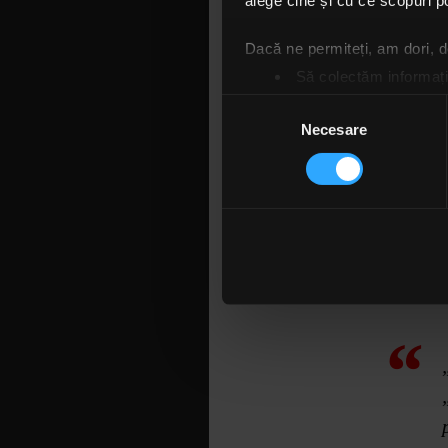
alege cine și cu ce scopuri po
Dacă ne permiteți, am dori,
Să colectăm informații
Să vă identificăm disp
Selecția
Găsiți mai multe informații d
Necesare
consimțământului
Vă puteți modifica sau retra
Folosim cookie-uri pentru a pe
traficul. De asemenea, le ofer
care folosiți site-ul nostru. A
lor. În cazul în care alegeți 
cookie.