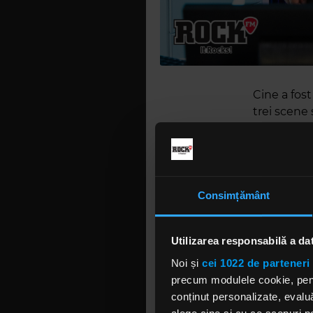
Cine a fost
trei scene 
trei stilur
Răzvan Exar
Lupii lui C
legătură t
Consimțământ
Alex Calanc
„scenă drea
Utilizarea responsabilă a da
revenit sc
Noi și
cei 1022 de parteneri 
precum modulele cookie, pentr
conținut personalizate, evaluă