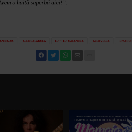
Avem o haită superbă aici!”.
ANICA JR.
ALEX CALANCEA
LUPII LUI CALANCEA
ALEX VELEA
KIMARO 