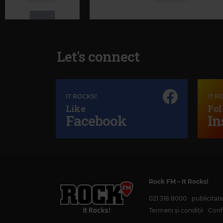
Let's connect
Magic Jazz
BACK TO LIFE
IT ROCKS!
IT R
Like
Fol
Facebook
In
Magic Classic Music
JOHANNES BRAHMS
–
TRAGIC OVERTURE,
Rock FM
– It Rocks!
021 318 8000
publicita
Termeni și condiții
Confi