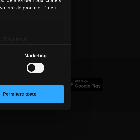
l de a vă oferi publicitate și
ezvoltare de produse. Puteți
 câțiva metri
amprentare)
țele la
secțiunea cu detalii
.
Marketing
 sociale și pentru a analiza
rmații cu privire la modul în
c
n urma folosirii serviciilor
Permitere toate
lizarea modulelor noastre