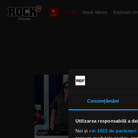
Bilete
Rock News
Exclusiv O
LIVE
Consimțământ
Utilizarea responsabilă a da
Noi și
cei 1022 de parteneri 