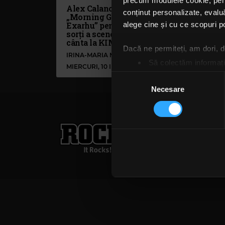
precum modulele cookie, pentr
Alex Calancea a venit la
conținut personalizate, evaluă
„Morning Glory cu Răzvan
Exarhu” pentru tragerea la
alege cine și cu ce scopuri po
sorți a scenei pe care vor
cânta la KIMARO Festival
Dacă ne permiteți, am dori,
IRINA-MARIA MARINESCU
Să colectăm informații
MIERCURI, 10 IUNIE 2026
Să vă identificăm disp
Selecția
Găsiți mai multe informații d
Necesare
consimțământului
Vă puteți modifica sau retra
Rock FM
– It Rocks!
Folosim cookie-uri pentru a pe
traficul. De asemenea, le ofer
021 318 8000
publicita
care folosiți site-ul nostru. A
Termeni și condiții
Confi
lor. În cazul în care alegeți 
cookie.