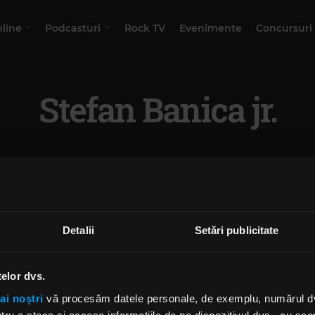
nline
Podcasturi
Rock TV
Evenimente
Concursuri
Stefan Banica jr.
Detalii
Setări publicitate
telor dvs.
ai noștri
vă procesăm datele personale, de exemplu, numărul dvs.