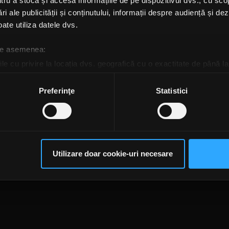
u a stoca și accesa informațiile de pe dispozitivul dvs., cu scopu
ri ale publicității și conținutului, informații despre audiență și d
ate utiliza datele dvs.
 de asemenea:
le cu privire la locația dvs. geografică cu o exactitate de până la
ozitivul scanândul-l în mod activ după caracteristici specifice (
espre procesarea datelor dvs. personale și configurați-vă preferin
Preferinţe
Statistici
ge oricând acordul din Declarația despre modulele cookie.
rsonaliza conținutul și anunțurile, pentru a oferi funcții de rețele
im partenerilor de rețele sociale, de publicitate și de analize info
te@rockfm.ro
Contact form
Newsletter
Date societate
Cod deontologi
ceștia le pot combina cu alte informații oferite de dvs. sau culese î
dențialitate
Despre cookie-uri
CNA
Utilizare doar cookie-uri necesare
să continuați să utilizați website-ul nostru, sunteți de acord cu uti