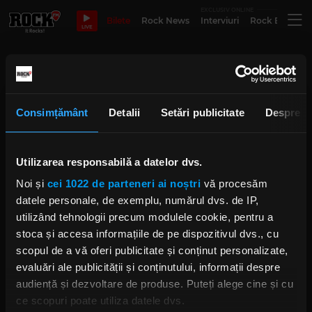
EXCLUSIV ONLINE
Bilete
Rock News
Interviuri
Rock Evergre
LIVE
Kimaro Festival
Consimțământ
Detalii
Setări publicitate
Despre
Armand Popa schimbă tonul: mai
critic, mai incisiv, mai antrenant
Utilizarea responsabilă a datelor dvs.
IRINA-MARIA MARINESCU
JOI, 23 IULIE 2026
Noi și
cei 1022 de parteneri ai noștri
vă procesăm
datele personale, de exemplu, numărul dvs. de IP,
utilizând tehnologii precum modulele cookie, pentru a
Alex Calancea a venit la
stoca și accesa informațiile de pe dispozitivul dvs., cu
„Morning Glory cu Răzvan
Exarhu” pentru tragerea la sorți a
scopul de a vă oferi publicitate și conținut personalizate,
scenei pe care vor cânta la
KIMARO Festival
evaluări ale publicității și conținutului, informații despre
IRINA-MARIA MARINESCU
audiență și dezvoltare de produse. Puteți alege cine și cu
MIERCURI, 10 IUNIE 2026
ce scopuri poate utiliza datele dvs.