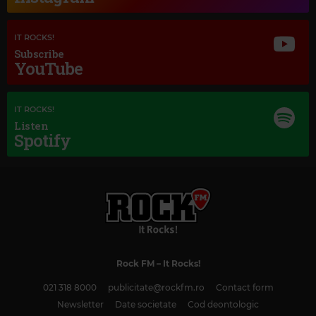
IT ROCKS!
Subscribe
YouTube
IT ROCKS!
Listen
Spotify
Magic Classic Music
JOHANNES BRAHMS
–
TRAGIC OVERTURE, OP. 81
Rock FM
– It Rocks!
021 318 8000
publicitate@rockfm.ro
Contact form
Newsletter
Date societate
Cod deontologic