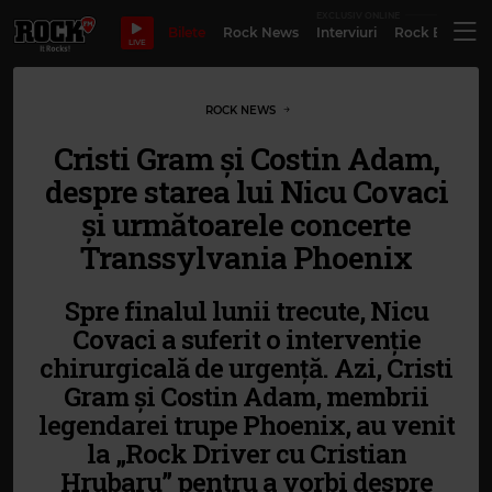
EXCLUSIV ONLINE
Bilete
Rock News
Interviuri
Rock Evergre
LIVE
ROCK NEWS
Cristi Gram și Costin Adam,
despre starea lui Nicu Covaci
și următoarele concerte
Transsylvania Phoenix
Spre finalul lunii trecute, Nicu
Covaci a suferit o intervenție
chirurgicală de urgență. Azi, Cristi
Gram și Costin Adam, membrii
legendarei trupe Phoenix, au venit
la „Rock Driver cu Cristian
Hrubaru” pentru a vorbi despre