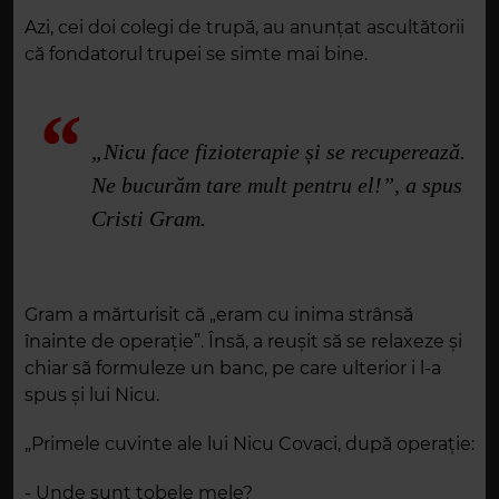
Azi, cei doi colegi de trupă, au anunțat ascultătorii
că fondatorul trupei se simte mai bine.
„Nicu face fizioterapie și se recuperează.
Ne bucurăm tare mult pentru el!”, a spus
Cristi Gram.
Gram a mărturisit că „eram cu inima strânsă
înainte de operație”. Însă, a reușit să se relaxeze și
chiar să formuleze un banc, pe care ulterior i l-a
spus și lui Nicu.
„Primele cuvinte ale lui Nicu Covaci, după operație:
- Unde sunt tobele mele?