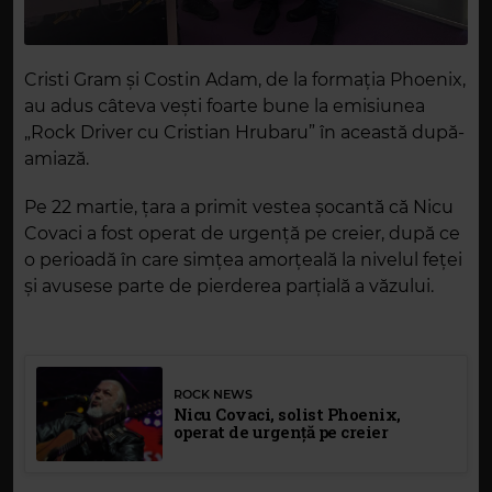
Cristi Gram și Costin Adam, de la formația Phoenix,
au adus câteva vești foarte bune la emisiunea
„Rock Driver cu Cristian Hrubaru” în această după-
amiază.
Pe 22 martie, țara a primit vestea șocantă că Nicu
Covaci a fost operat de urgență pe creier, după ce
o perioadă în care simțea amorțeală la nivelul feței
și avusese parte de pierderea parțială a văzului.
ROCK NEWS
Nicu Covaci, solist Phoenix,
operat de urgență pe creier