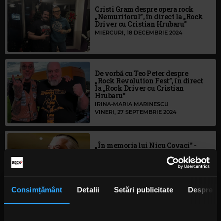
Cristi Gram despre opera rock
„Nemuritorul”, în direct la „Rock
Driver cu Cristian Hrubaru”
MIERCURI, 18 DECEMBRIE 2024
De vorbă cu Teo Peter despre
„Rock Revolution Fest”, în direct
la „Rock Driver cu Cristian
Hrubaru”
IRINA-MARIA MARINESCU
VINERI, 27 SEPTEMBRIE 2024
„În memoria lui Nicu Covaci” -
ediția specială a emisiunii „Rock
Weekend” - și informații legate
de înmormântarea legendei rock
IRINA-MARIA MARINESCU
SÂMBĂTĂ, 3 AUGUST 2024
Consimțământ
Detalii
Setări publicitate
Despre