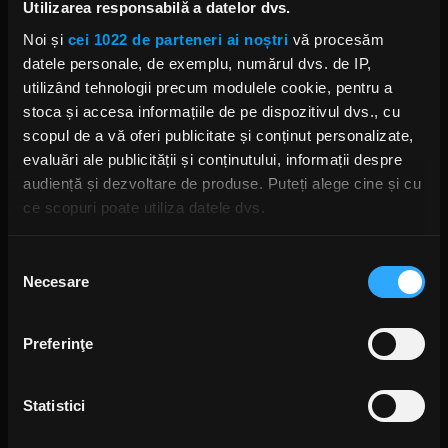
Nicu Covaci, legenda rockului
Utilizarea responsabilă a datelor dvs.
românesc, a murit
Noi și
cei 1022 de parteneri ai noștri
vă procesăm
IRINA-MARIA MARINESCU
VINERI, 2 AUGUST 2024
datele personale, de exemplu, numărul dvs. de IP,
utilizând tehnologii precum modulele cookie, pentru a
stoca și accesa informațiile de pe dispozitivul dvs., cu
scopul de a vă oferi publicitate și conținut personalizate,
Cum s-a încheiat Bikers For
evaluări ale publicității și conținutului, informații despre
Humanity Rock Fest
audiență și dezvoltare de produse. Puteți alege cine și cu
IRINA-MARIA MARINESCU
LUNI, 1 IULIE 2024
ce scopuri poate utiliza datele dvs.
Dacă ne permiteți, am dori, de asemenea:
Selecția
Necesare
Să colectăm informațiile cu privire la locația dvs.
consimțământului
Cristi Gram, chitaristul Phoenix,
dezminte zvonurile legate de
geografică cu o exactitate de până la câțiva metri
starea lui Nicu Covaci
Să vă identificăm dispozitivul scanândul-l în mod
IRINA-MARIA MARINESCU
Preferinţe
activ după caracteristici specifice (amprentare)
VINERI, 7 IUNIE 2024
Găsiți mai multe informații despre procesarea datelor
Statistici
dvs. personale și configurați-vă preferințele la
secțiunea
cu detalii
. Vă puteți modifica sau retrage oricând acordul