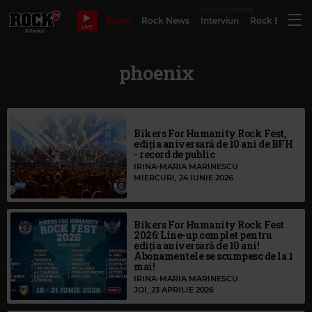
EXCLUSIV ONLINE
Bilete
Rock News
Interviuri
Rock Evergre
LIVE
phoenix
Bikers For Humanity Rock Fest,
ediția aniversară de 10 ani de BFH
- record de public
IRINA-MARIA MARINESCU
MIERCURI, 24 IUNIE 2026
Bikers For Humanity Rock Fest
2026: Line-up complet pentru
ediția aniversară de 10 ani!
Abonamentele se scumpesc de la 1
mai!
IRINA-MARIA MARINESCU
JOI, 23 APRILIE 2026