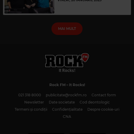
MAI MULT
Rock FM
– It Rocks!
021 318 8000
publicitate@rockfm.ro
Contact form
Newsletter
Date societate
Cod deontologic
Termeni și condiții
Confidențialitate
Despre cookie-uri
CNA