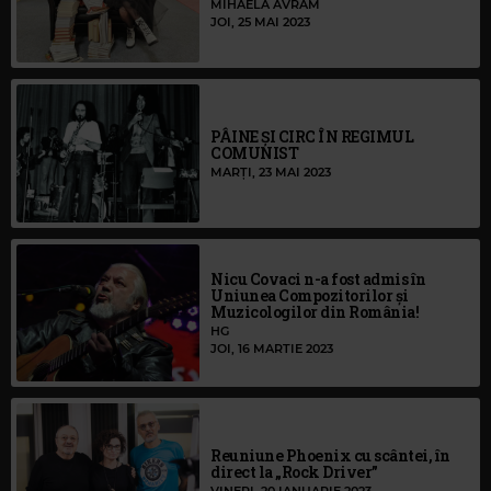
MIHAELA AVRAM
JOI, 25 MAI 2023
PÂINE ȘI CIRC ÎN REGIMUL
COMUNIST
MARȚI, 23 MAI 2023
Nicu Covaci n-a fost admis în
Uniunea Compozitorilor şi
Muzicologilor din România!
HG
JOI, 16 MARTIE 2023
Reuniune Phoenix cu scântei, în
direct la „Rock Driver”
VINERI, 20 IANUARIE 2023