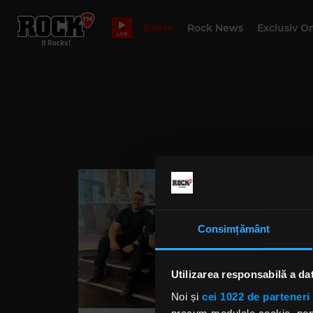
Bilete
Rock News
Exclusiv O
LIVE
Consimțământ
Utilizarea responsabilă a da
Noi și
cei 1022 de parteneri 