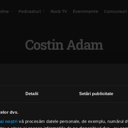
nline
Podcasturi
Rock TV
Evenimente
Concursuri
Costin Adam
Detalii
Setări publicitate
telor dvs.
ai noștri
vă procesăm datele personale, de exemplu, numărul dvs.