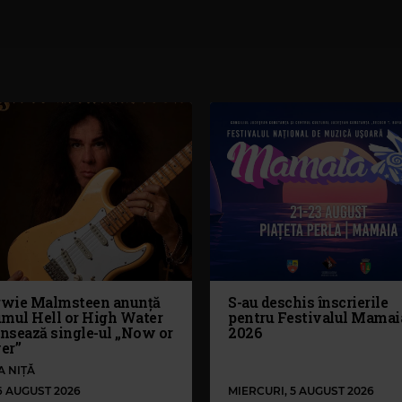
wie Malmsteen anunță
S-au deschis înscrierile
umul Hell or High Water
pentru Festivalul Mamai
ansează single-ul „Now or
2026
er”
A NIȚĂ
 6 AUGUST 2026
MIERCURI, 5 AUGUST 2026