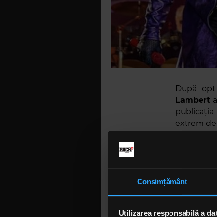
După opt 
Lambert
a
publicația
extrem de o
„Este o on
tot globul.
asta este
oportunitat
Consimțământ
că s-a acom
Brian May
Utilizarea responsabilă a da