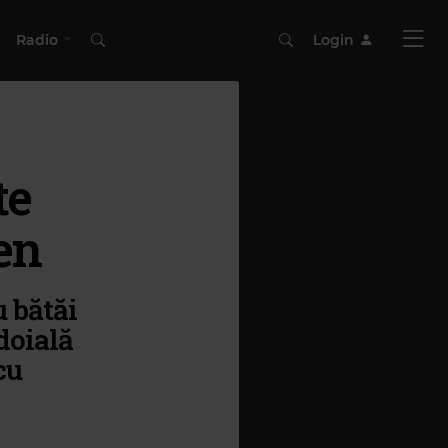
Radio
Login
te
en
u bătăi
doială
cu