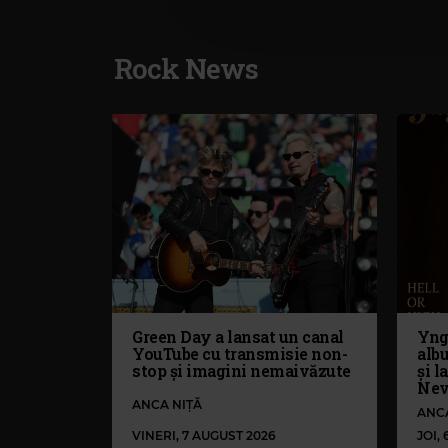
Rock News
Green Day a lansat un canal
Yng
YouTube cu transmisie non-
alb
stop și imagini nemaivăzute
și l
Nev
ANCA NIȚĂ
ANC
VINERI, 7 AUGUST 2026
JOI,