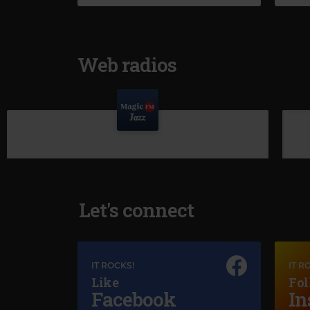
Web radios
Let's connect
IT ROCKS!
IT R
Like
Fol
Facebook
In