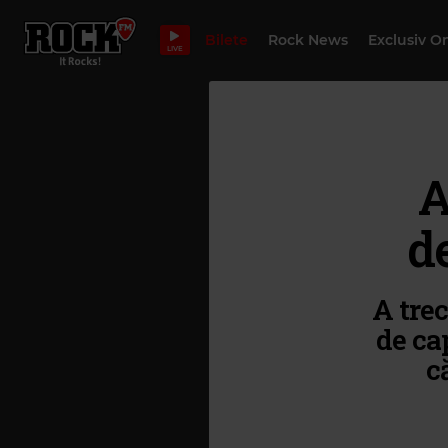
Bilete
Rock News
Exclusiv O
LIVE
A
d
A trec
de ca
c