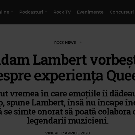
nline
Podcasturi
Rock TV
Evenimente
Concursuri
ROCK NEWS
dam Lambert vorbeș
espre experiența Que
ut vremea în care emoțiile îi dădea
p, spune Lambert, însă nu încape în
ă se simte onorat să poată colabora 
legendarii muzicieni.
VINERI, 17 APRILIE 2020