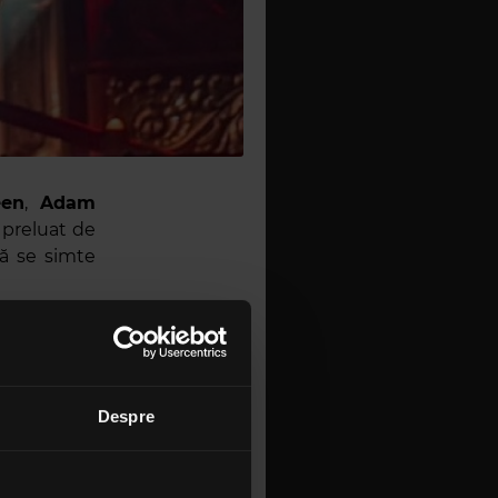
en
,
Adam
i preluat de
că se simte
fanii de pe
e, iar trupa
 ei este o
ou. Faptul
Despre
 calde a lui