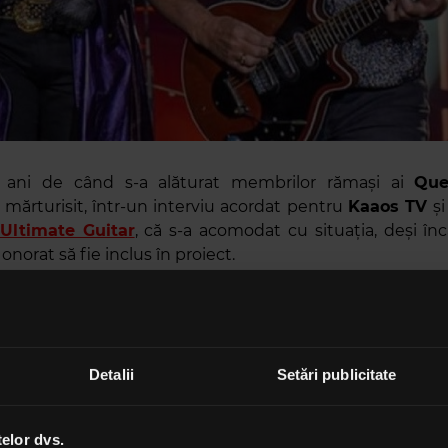
ani de când s-a alăturat membrilor rămași ai
Que
 mărturisit, într-un interviu acordat pentru
Kaaos TV
ș
Ultimate Guitar
, că s-a acomodat cu situația, deși în
norat să fie inclus în proiect.
oare incredibilă să cânt muzică semnată
Queen
pentru 
 Piesele astea sunt atât de faimoase și atât de important
 atât de recunoscută, așa că să urc pe scenă cu
e [...]” spune
Lambert
comparând șansa asta cu un cad
Detalii
Setări publicitate
odat atât de ușor, declară el, se datorează și atitudinii
și
Roger Taylor
.
telor dvs.