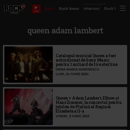
EXCLUSIV ONLINE
Bilete
Rock News
Interviuri
Rock Evergre
LIVE
queen adam lambert
Catalogul muzical Queen a fost
achiziționat de Sony Music
pentru 1 miliard de lire sterline
IRINA-MARIA MARINESCU
LUNI, 24 IUNIE 2024
Queen + Adam Lambert, Elbow și
Hans Zimmer, la concertul pentru
jubileu de Platină al Reginei
Elisabeta a II-a
VINERI, 3 IUNIE 2022