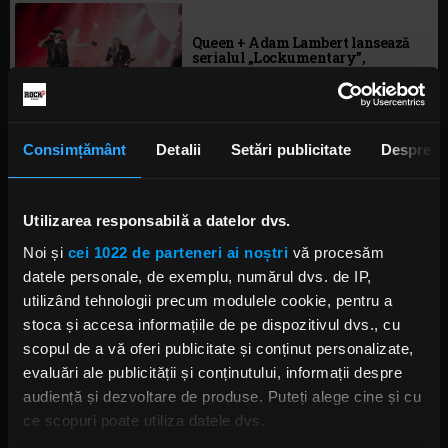
Queen + Adam Lambert lansează
serialul „Lockumentary”,
disponibil online gratuit
LUNI, 29 IUNIE 2020
Consimțământ
Detalii
Setări publicitate
Despre
Adam Lambert vorbește despre
experiența Queen
Utilizarea responsabilă a datelor dvs.
VINERI, 17 APRILIE 2020
Noi și
cei 1022 de parteneri ai noștri
vă procesăm
datele personale, de exemplu, numărul dvs. de IP,
utilizând tehnologii precum modulele cookie, pentru a
stoca și accesa informațiile de pe dispozitivul dvs., cu
Adam Lambert, „norocos” să poată
aduce un omagiu lui Freddie
scopul de a vă oferi publicitate și conținut personalizate,
Mercury, concertand alaturi de
Queen
evaluări ale publicității și conținutului, informații despre
MIERCURI, 26 FEBRUARIE 2020
audiență și dezvoltare de produse. Puteți alege cine și cu
ce scopuri poate utiliza datele dvs.