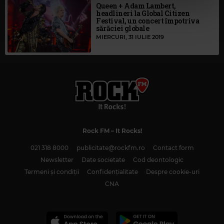
Queen + Adam Lambert,
cu utilizarea modulelor noastre cookie.
headlineri la Global Citizen
Festival, un concert împotriva
sărăciei globale
MIERCURI, 31 IULIE 2019
Rock FM
– It Rocks!
021 318 8000
publicitate@rockfm.ro
Contact form
Newsletter
Date societate
Cod deontologic
Termeni și condiții
Confidențialitate
Despre cookie-uri
CNA