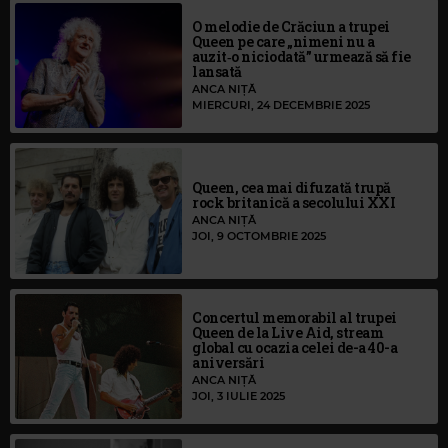
O melodie de Crăciun a trupei
Queen pe care „nimeni nu a
auzit‑o niciodată” urmează să fie
lansată
ANCA NIȚĂ
MIERCURI, 24 DECEMBRIE 2025
Queen, cea mai difuzată trupă
rock britanică a secolului XXI
ANCA NIȚĂ
JOI, 9 OCTOMBRIE 2025
Concertul memorabil al trupei
Queen de la Live Aid, stream
global cu ocazia celei de-a 40-a
aniversări
ANCA NIȚĂ
JOI, 3 IULIE 2025