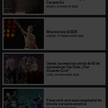
Carasevici
MARȚI, 21 MARTIE 2023
Moștenirea QUEEN
VINERI, 17 FEBRUARIE 2023
Queen lansează un serial de 50 de
episoade pe YouTube: „The
Greatest Live”
LUNI, 23 IANUARIE 2023
Piese rock care sună neașteptat de
bine în variantă acustică
JOI, 19 IANUARIE 2023