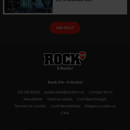
MAI MULT
Rock FM
– It Rocks!
021 318 8000
publicitate@rockfm.ro
Contact form
Newsletter
Date societate
Cod deontologic
Termeni și condiții
Confidențialitate
Despre cookie-uri
CNA