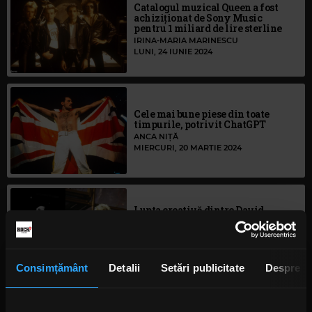
Catalogul muzical Queen a fost
achiziționat de Sony Music
pentru 1 miliard de lire sterline
IRINA-MARIA MARINESCU
LUNI, 24 IUNIE 2024
Cele mai bune piese din toate
timpurile, potrivit ChatGPT
ANCA NIȚĂ
MIERCURI, 20 MARTIE 2024
Lupta creativă dintre David
Bowie și Freddie Mercury pentru
mixul „Under Pressure” - Queen
ANCA NIȚĂ
JOI, 15 FEBRUARIE 2024
Consimțământ
Detalii
Setări publicitate
Despre
Povestea piesei Queen „Death On