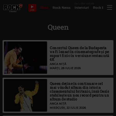
EXCLUSIV ONLINE
Bilete
Rock News
Interviuri
Rock Evergre
LIVE
Queen
Concertul Queen de la Budapesta
va fi lansat în cinematografe și pe
suport fizic în versiune restaurată
4K
ANCA NIȚĂ
MARȚI, 28 IULIE 2026
Queen deține în continuare cel
mai vândut album din istoria
clasamentului britanic, însă Oasis
stabilește un nou record pentru un
album de studio
ANCA NIȚĂ
MIERCURI, 22 IULIE 2026