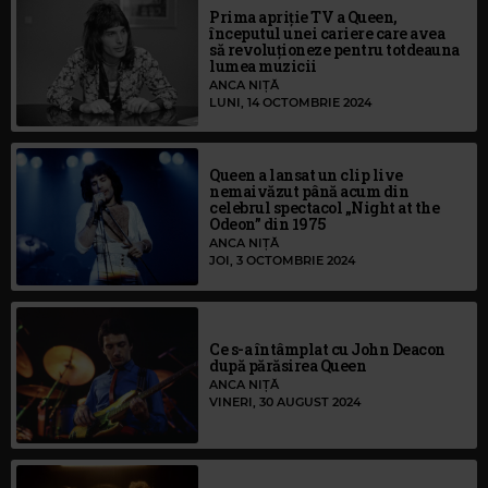
Prima apriție TV a Queen,
începutul unei cariere care avea
să revoluționeze pentru totdeauna
lumea muzicii
ANCA NIȚĂ
LUNI, 14 OCTOMBRIE 2024
Queen a lansat un clip live
nemaivăzut până acum din
celebrul spectacol „Night at the
Odeon” din 1975
ANCA NIȚĂ
JOI, 3 OCTOMBRIE 2024
Ce s-a întâmplat cu John Deacon
după părăsirea Queen
ANCA NIȚĂ
VINERI, 30 AUGUST 2024