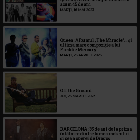
acum 45 de ani
MARȚI, 16 MAI 2023
Queen: Albumul „The Miracle”... şi
ultima mare compoziţie a lui
Freddie Mercury
MARȚI, 25 APRILIE 2023
Off the Ground
JOI, 23 MARTIE 2023
BARCELONA: 35 de ani de la prima
întâlnire dintre lumea rock-ului
şi cea a operei de Dragoş