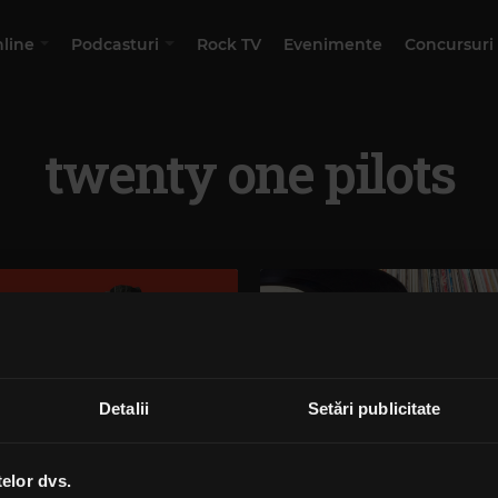
nline
Podcasturi
Rock TV
Evenimente
Concursuri
twenty one pilots
Detalii
Setări publicitate
telor dvs.