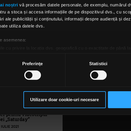
nty One Pilots, nou
Noutățile din rock: album
ai noștri
vă procesăm datele personale, de exemplu, numărul dvs.
gle si mega-turneu
single-uri noi, atât în roc
u a stoca și accesa informațiile de pe dispozitivul dvs., cu scopu
dial
internațional, cât și în cel
ri ale publicității și conținutului, informații despre audiență și d
românesc
ate utiliza datele dvs.
 28 MARTIE 2024
LUNI, 4 MARTIE 2024
 de asemenea:
le cu privire la locația dvs. geografică cu o exactitate de până la
ozitivul scanândul-l în mod activ după caracteristici specifice (
espre procesarea datelor dvs. personale și configurați-vă preferin
Preferinţe
Statistici
ge oricând acordul din Declarația despre modulele cookie.
rsonaliza conținutul și anunțurile, pentru a oferi funcții de rețele
im partenerilor de rețele sociale, de publicitate și de analize info
ceștia le pot combina cu alte informații oferite de dvs. sau culese î
Utilizare doar cookie-uri necesare
să continuați să utilizați website-ul nostru, sunteți de acord cu uti
nty one pilots ne aduc un
er pentru videoclipul
sei „Saturday”
1 IULIE 2021