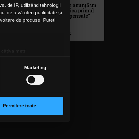
e și
twenty one pilots anunță un
 de IP, utilizând tehnologii
k-ul
nou album și publică primul
l de a vă oferi publicitate și
single, „Overcompensate”
ezvoltare de produse. Puteți
VINERI, 1 MARTIE 2024
 câțiva metri
amprentare)
țele la
secțiunea cu detalii
.
Marketing
 sociale și pentru a analiza
rmații cu privire la modul în
n urma folosirii serviciilor
Permitere toate
lizarea modulelor noastre