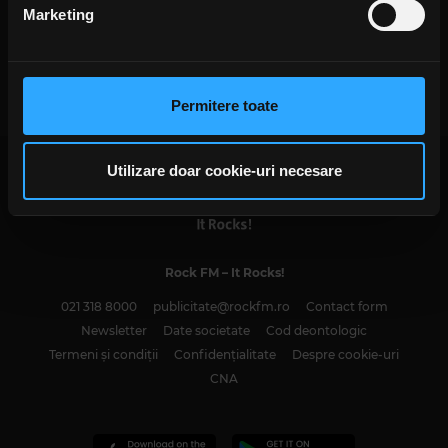
din Declarația despre modulele cookie.
Marketing
Rock The Underground:
Aniversarea de nouă ani a trupei
Folosim cookie-uri pentru a personaliza conținutul și
Take No More
IRINA-MARIA MARINESCU
anunțurile, pentru a oferi funcții de rețele sociale și pentru
MARȚI, 12 DECEMBRIE 2023
a analiza traficul. De asemenea, le oferim partenerilor de
Permitere toate
rețele sociale, de publicitate și de analize informații cu
privire la modul în care folosiți site-ul nostru. Aceștia le
pot combina cu alte informații oferite de dvs. sau culese
Utilizare doar cookie-uri necesare
în urma folosirii serviciilor lor. În cazul în care alegeți să
continuați să utilizați website-ul nostru, sunteți de acord
cu utilizarea modulelor noastre cookie.
Rock FM
– It Rocks!
021 318 8000
publicitate@rockfm.ro
Contact form
Newsletter
Date societate
Cod deontologic
Termeni și condiții
Confidențialitate
Despre cookie-uri
CNA