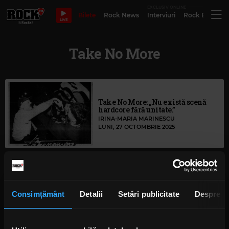
EXCLUSIV ONLINE
Bilete
Rock News
Interviuri
Rock Evergre
LIVE
Take No More
Take No More: „Nu există scenă
hardcore fără unitate.”
IRINA-MARIA MARINESCU
LUNI, 27 OCTOMBRIE 2025
Skate & Destroy! revine cu a doua
ediție
Consimțământ
Detalii
Setări publicitate
Despre
MARȚI, 7 OCTOMBRIE 2025