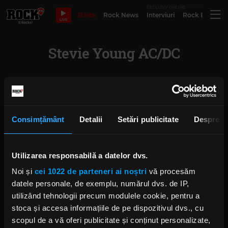
EXCLUSIV ONLINE
Bilete
Rock News
Interviuri
Rock Evergre
LIVE
Stevie Young AC/DC
AC/DC revin cu videoclipul
melodiei „Through the Mists of
Time”
Consimțământ
Detalii
Setări publicitate
Despre
VINERI, 1 OCTOMBRIE 2021
Utilizarea responsabilă a datelor dvs.
Noi și
cei 1022 de parteneri ai noștri
vă procesăm
AC/DC lansează videoclipul
datele personale, de exemplu, numărul dvs. de IP,
singleului „Realize”
utilizând tehnologii precum modulele cookie, pentru a
JOI, 14 IANUARIE 2021
stoca și accesa informațiile de pe dispozitivul dvs., cu
scopul de a vă oferi publicitate și conținut personalizate,