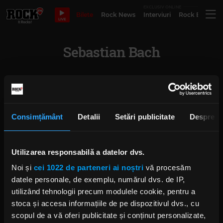
EXCLUSIV ONLINE
Bilete
Rock News
Interviuri
Rock Evergre
LIVE
Sebastian Bach
Sebastian Bach: „Discurile pe care
le las în urmă vor fi moștenirea
mea pe acest pământ”
Consimțământ
Detalii
Setări publicitate
Despre
ANCA NIȚĂ
VINERI, 24 APRILIE 2026
Utilizarea responsabilă a datelor dvs.
Sebastian Bach, vocalul trupei
Noi și
cei 1022 de parteneri ai noștri
vă procesăm
Twisted Sister în turneul din
datele personale, de exemplu, numărul dvs. de IP,
toamna lui 2026
utilizând tehnologii precum modulele cookie, pentru a
ANCA NIȚĂ
JOI, 5 MARTIE 2026
stoca și accesa informațiile de pe dispozitivul dvs., cu
scopul de a vă oferi publicitate și conținut personalizate,