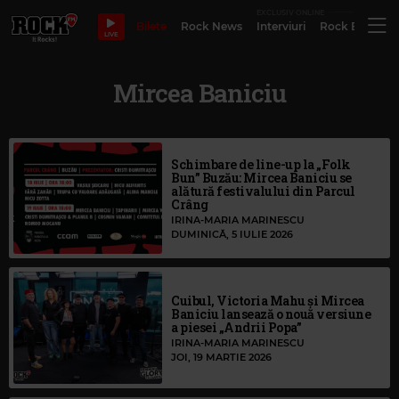
EXCLUSIV ONLINE
Bilete
Rock News
Interviuri
Rock Evergre
LIVE
Mircea Baniciu
Schimbare de line-up la „Folk
Bun” Buzău: Mircea Baniciu se
alătură festivalului din Parcul
Crâng
IRINA-MARIA MARINESCU
DUMINICĂ, 5 IULIE 2026
Cuibul, Victoria Mahu și Mircea
Baniciu lansează o nouă versiune
a piesei „Andrii Popa”
IRINA-MARIA MARINESCU
JOI, 19 MARTIE 2026