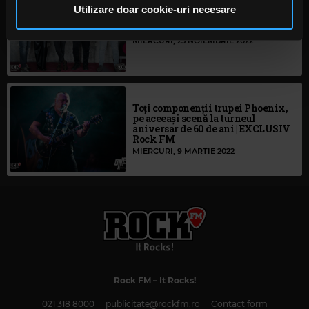
pot combina cu alte informații oferite de dvs. sau culese
Utilizare doar cookie-uri necesare
Matinal pe note de chitară
în urma folosirii serviciilor lor. În cazul în care alegeți să
IRINA-MARIA MARINESCU
continuați să utilizați website-ul nostru, sunteți de acord
MIERCURI, 23 NOIEMBRIE 2022
cu utilizarea modulelor noastre cookie.
Toți componenții trupei Phoenix,
pe aceeași scenă la turneul
aniversar de 60 de ani | EXCLUSIV
Rock FM
MIERCURI, 9 MARTIE 2022
Rock FM
– It Rocks!
021 318 8000
publicitate@rockfm.ro
Contact form