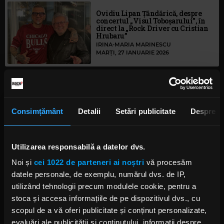
Ovidiu Lipan Țăndărică, despre
concertul „Visul Toboșarului”, în
direct la „Rock Driver cu Cristian
Hrubaru”
IRINA-MARIA MARINESCU
MARȚI, 27 IANUARIE 2026
„Cenaclul Flacăra – O Istorie”: o
seară de muzică, memorie și
emoție, concepută de Andrei
Consimțământ
Detalii
Setări publicitate
Despre
Păunescu
LUNI, 26 IANUARIE 2026
Utilizarea responsabilă a datelor dvs.
Mircea Baniciu, despre turneul
Noi și
cei 1022 de parteneri ai noștri
vă procesăm
„Eșarfă În Dar”, în direct la „Rock
datele personale, de exemplu, numărul dvs. de IP,
Driver cu Cristian Hrubaru”
utilizând tehnologii precum modulele cookie, pentru a
IRINA-MARIA MARINESCU
MIERCURI, 19 FEBRUARIE 2025
stoca și accesa informațiile de pe dispozitivul dvs., cu
scopul de a vă oferi publicitate și conținut personalizate,
evaluări ale publicității și conținutului, informații despre