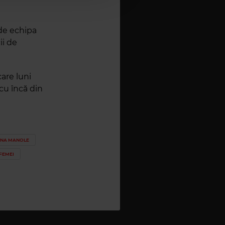
 de echipa
ii de
are luni
cu încă din
INA MANOLE
FEMEI