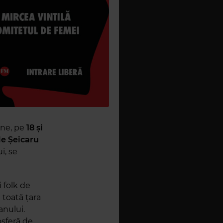
une, pe
18 și
le Șeicaru
i, se
 folk de
n toată țara
anului.
osferă de