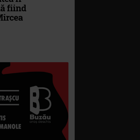
ă fiind
Mircea