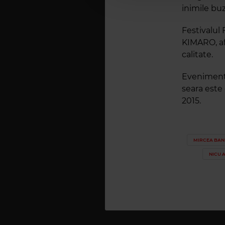
inimile bu
Festivalul
KIMARO, af
calitate.
Evenimentu
seara este
2015.
MIRCEA BAN
NICU A