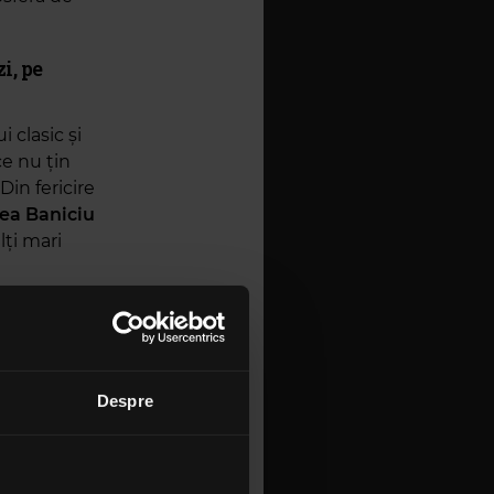
i, pe
 clasic și
ce nu țin
Din fericire
ea Baniciu
lți mari
inarii,
alții.
risti
Despre