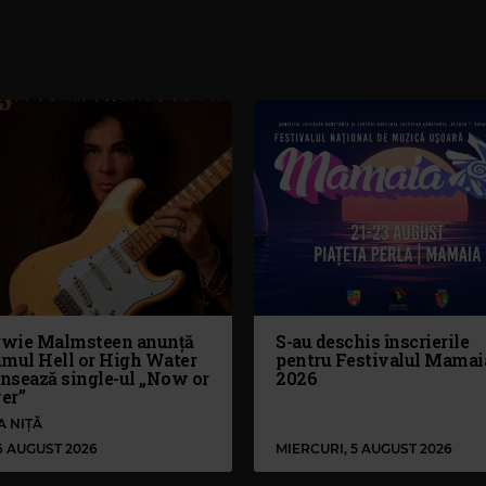
wie Malmsteen anunță
S-au deschis înscrierile
umul Hell or High Water
pentru Festivalul Mamai
ansează single-ul „Now or
2026
er”
A NIȚĂ
 6 AUGUST 2026
MIERCURI, 5 AUGUST 2026