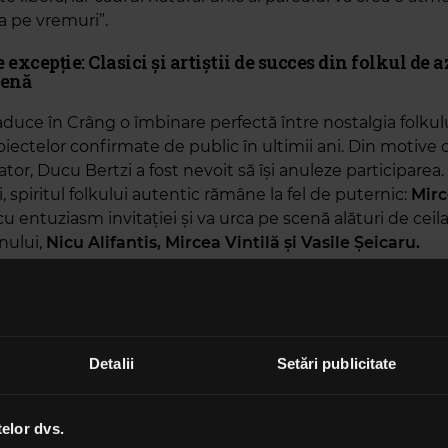
a pe vremuri”.
 excepție: Clasici și artiștii de succes din folkul de az
cenă
aduce în Crâng o îmbinare perfectă între nostalgia folkului
iectelor confirmate de public în ultimii ani. Din motive 
tor, Ducu Bertzi a fost nevoit să își anuleze participarea. 
, spiritul folkului autentic rămâne la fel de puternic:
Mirc
u entuziasm invitației și va urca pe scenă alături de ceila
enului,
Nicu Alifantis, Mircea Vintilă și Vasile Șeicaru.
r alătura cei mai iubiți artiști ai noului val:
Fără Zahăr, Țap
le, Cosmin Vaman, Trupa cu Valoare Adăugată și mulți 
veniment va fi prezentat de cunoscutul realizator radio
C
Detalii
Setări publicitate
cu
.
Folk Bun”: 11 ani la radio și 5 ani de spectacole
telor dvs.