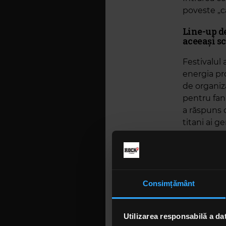
poveste „c
Line-up de
aceeași s
Festivalul 
energia pro
de organiza
pentru fani
a răspuns c
titani ai g
Lor li se vo
Alina Mano
Întregul e
Consimțământ
Dumitraș
Tradiția „
Utilizarea responsabilă a da