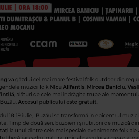
âng
va găzdui cel mai mare festival folk outdoor din regi
egendele muzicii folk
Nicu Alifantis, Mircea Baniciu, Vasi
intilă
, alături de cele mai îndrăgite trupe ale momentulu
 Buzău.
Accesul publicului este gratuit.
ul 18-19 iulie, Buzăul se transformă în epicentrul muzicii
tate. Timp de două seri, buzoienii și iubitorii de muzică di
ați la unul dintre cele mai speciale evenimente folk ale 
te liberă, iar cadrul natural unic al parcului va crea o atm