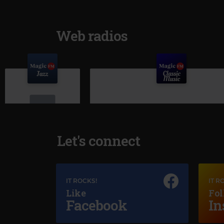
Web radios
Let's connect
Magic Jazz
BACK TO LIFE
IT ROCKS!
IT R
Like
Fol
Facebook
In