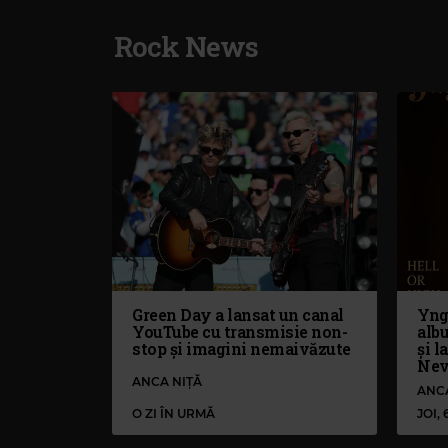
Rock News
Green Day a lansat un canal
Yng
YouTube cu transmisie non-
alb
stop și imagini nemaivăzute
și l
Nev
ANCA NIȚĂ
ANC
O ZI ÎN URMĂ
JOI,