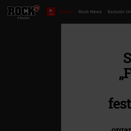
Bilete
Rock News
Exclusiv O
LIVE
S
„
fes
organ