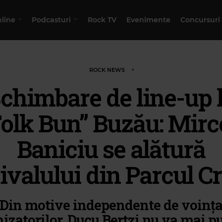
nline
Podcasturi
Rock TV
Evenimente
Concursuri
ROCK NEWS
chimbare de line-up 
Folk Bun” Buzău: Mirc
Baniciu se alătură
tivalului din Parcul C
Din motive independente de voinț
izatorilor, Ducu Bertzi nu va mai pu