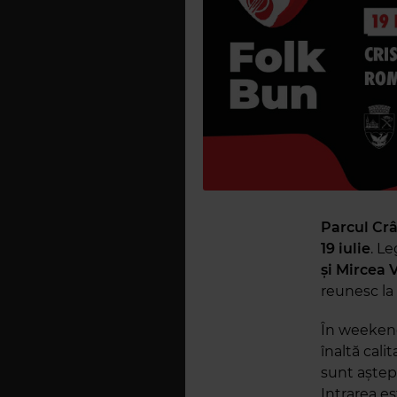
Parcul Cr
19 iulie
. L
și Mircea V
reunesc la
În weekend
înaltă cali
sunt aștept
Intrarea es