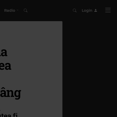
Radio
Login
la
ea
râng
a
tea fi