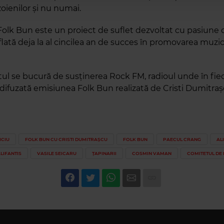
zoienilor și nu numai.
 Folk Bun este un proiect de suflet dezvoltat cu pasiune
lată deja la al cincilea an de succes în promovarea muzic
l se bucură de susținerea Rock FM, radioul unde în fiec
 difuzată emisiunea Folk Bun realizată de Cristi Dumitraș
ICIU
FOLK BUN CU CRISTI DUMITRAȘCU
FOLK BUN
PAECUL CRANG
AL
LIFANTIS
VASILE SEICARU
ȚAPINARII
COSMIN VAMAN
COMITETUL DE 